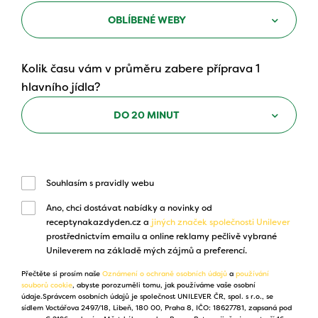
OBLÍBENÉ WEBY
Kolik času vám v průměru zabere příprava 1
hlavního jídla?
DO 20 MINUT
Souhlasím s pravidly webu
Ano, chci dostávat nabídky a novinky od
receptynakazdyden.cz a
jiných značek společnosti Unilever
prostřednictvím emailu a online reklamy pečlivě vybrané
Unileverem na základě mých zájmů a preferencí.
Přečtěte si prosím naše
Oznámení o ochraně osobních údajů
a
používání
souborů cookie
, abyste porozuměli tomu, jak používáme vaše osobní
údaje.Správcem osobních údajů je společnost UNILEVER ČR, spol. s r.o., se
sídlem Voctářova 2497/18, Libeň, 180 00, Praha 8, IČO: 18627781, zapsaná pod