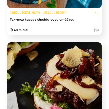
OBĚD, VEČEŘE, HLAVNÍ JÍDLO, VŠECHNY
Tex-mex tacos s cheddarovou omáčkou
40 minut
4