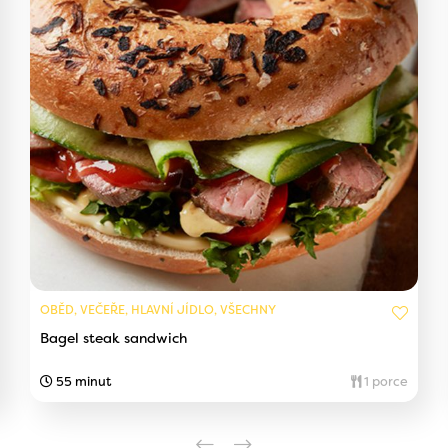
OBĚD, VEČEŘE, HLAVNÍ JÍDLO, VŠECHNY
Bagel steak sandwich
55 minut
1 porce