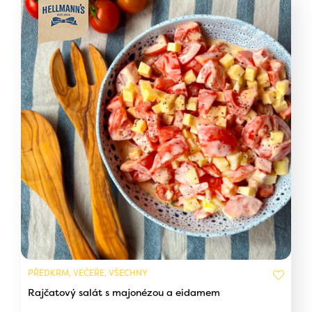
PŘEDKRM, VEČEŘE, VŠECHNY
Rajčatový salát s majonézou a eidamem