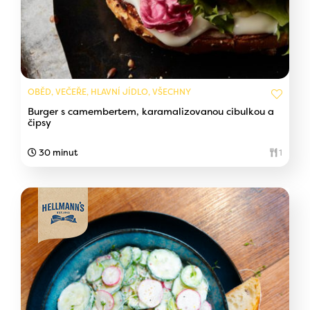
OBĚD, VEČEŘE, HLAVNÍ JÍDLO, VŠECHNY
Burger s camembertem, karamalizovanou cibulkou a
čipsy
30 minut
1