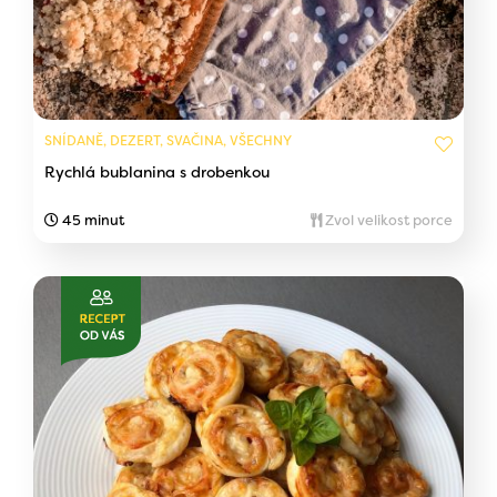
SNÍDANĚ, DEZERT, SVAČINA, VŠECHNY
Rychlá bublanina s drobenkou
45 minut
Zvol velikost porce