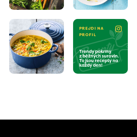
PREJDI NA
PROFIL
Trendy pokrmy
z běžných surovin.
To jsou recepty na
každý den!