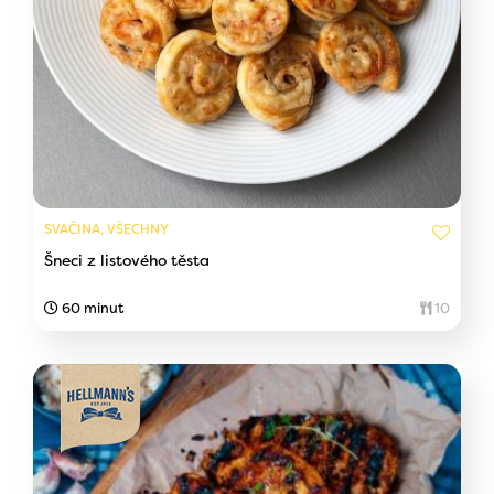
SVAČINA, VŠECHNY
Šneci z listového těsta
60 minut
10