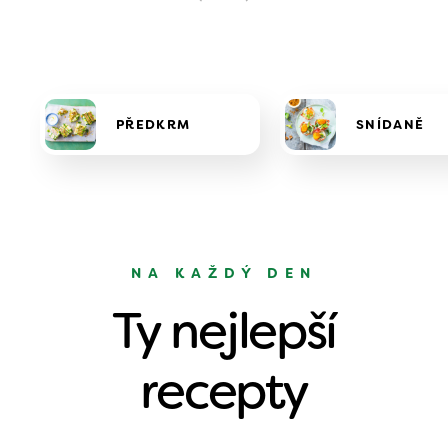
PŘEDKRM
SNÍDANĚ
NA KAŽDÝ DEN
Ty nejlepší
recepty