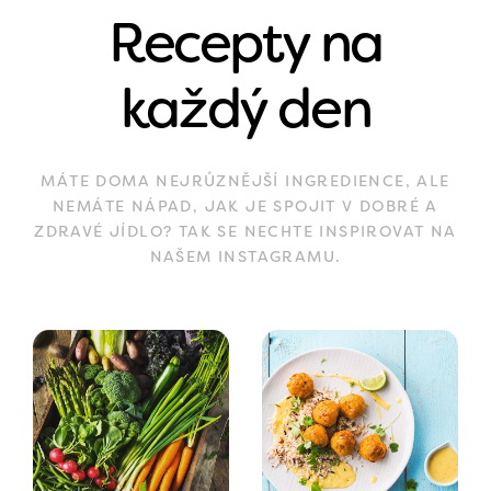
Recepty na
každý den
MÁTE DOMA NEJRŮZNĚJŠÍ INGREDIENCE, ALE
NEMÁTE NÁPAD, JAK JE SPOJIT V DOBRÉ A
ZDRAVÉ JÍDLO? TAK SE NECHTE INSPIROVAT NA
NAŠEM INSTAGRAMU.