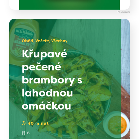
Oběd, Večeře, Všechny
Křupavé
pečené
brambory s
lahodnou
omáčkou
40 minut
6