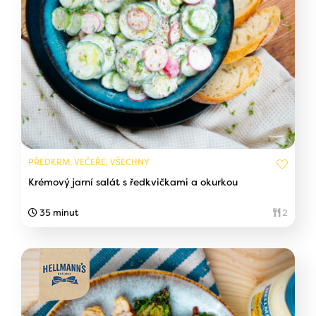
PŘEDKRM, VEČEŘE, VŠECHNY
Krémový jarní salát s ředkvičkami a okurkou
35 minut
2