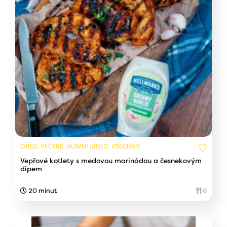
OBĚD, VEČEŘE, HLAVNÍ JÍDLO, VŠECHNY
Vepřové kotlety s medovou marinádou a česnekovým
dipem
20 minut
6