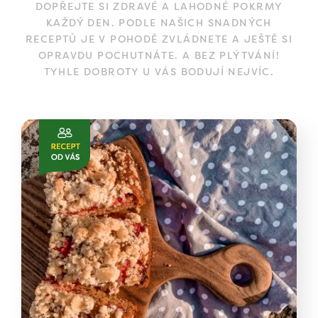
DOPŘEJTE SI ZDRAVÉ A LAHODNÉ POKRMY
KAŽDÝ DEN. PODLE NAŠICH SNADNÝCH
RECEPTŮ JE V POHODĚ ZVLÁDNETE A JEŠTĚ SI
OPRAVDU POCHUTNÁTE. A BEZ PLÝTVÁNÍ!
TYHLE DOBROTY U VÁS BODUJÍ NEJVÍC.