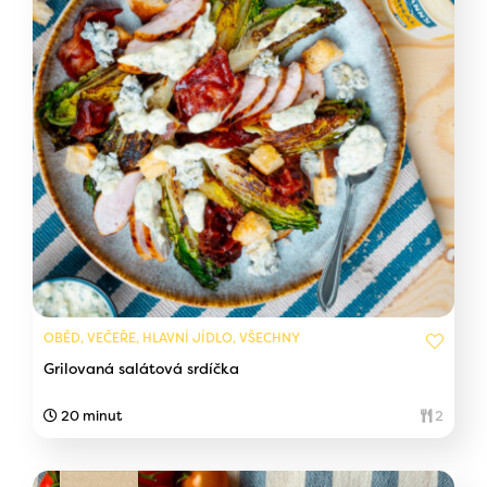
OBĚD, VEČEŘE, HLAVNÍ JÍDLO, VŠECHNY
Grilovaná salátová srdíčka
20 minut
2