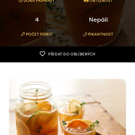
DOBA PŘÍPRAVY
OBTÍŽNOST
4
Nepálí
POČET PORCÍ
PIKANTNOST
PŘIDAT DO OBLÍBENÝCH