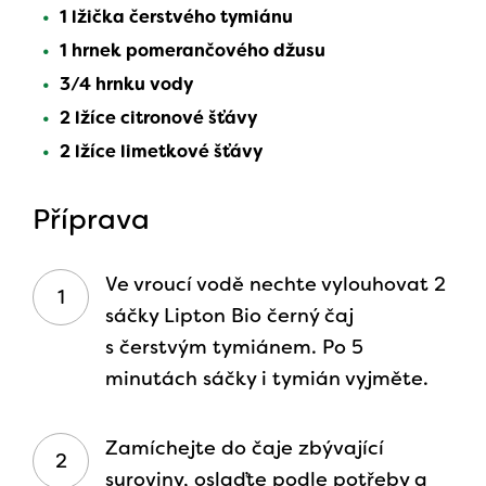
1 lžička čerstvého tymiánu
1 hrnek pomerančového džusu
3/4 hrnku vody
2 lžíce citronové šťávy
2 lžíce limetkové šťávy
Příprava
Ve vroucí vodě nechte vylouhovat 2
sáčky Lipton Bio černý čaj
s čerstvým tymiánem. Po 5
minutách sáčky i tymián vyjměte.
Zamíchejte do čaje zbývající
suroviny, oslaďte podle potřeby a