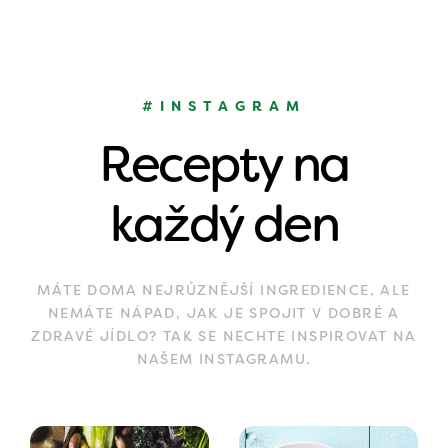
#INSTAGRAM
Recepty na
každý den
MÁTE DOMA NEJRŮZNĚJŠÍ INGREDIENCE, ALE
NEMÁTE NÁPAD, JAK JE SPOJIT V DOBRÉ A
ZDRAVÉ JÍDLO? TAK SE NECHTE INSPIROVAT NA
NAŠEM INSTAGRAMU.