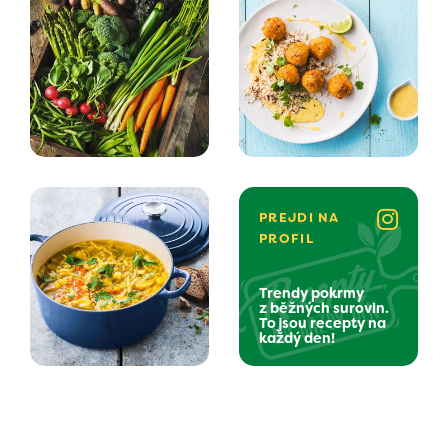
PREJDI NA
PROFIL
Trendy pokrmy
z běžných surovin.
To jsou recepty na
každý den!