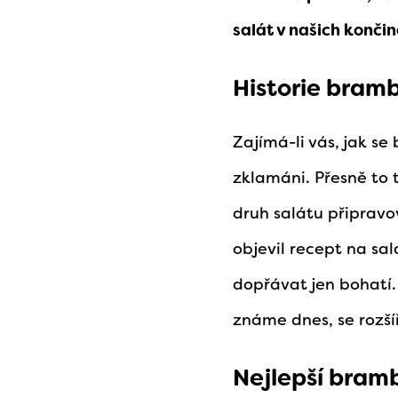
salát v našich končin
Historie bram
Zajímá-li vás, jak s
zklamáni. Přesně to 
druh salátu připravov
objevil recept na sal
dopřávat jen bohatí.
známe dnes, se rozšíř
Nejlepší bramb