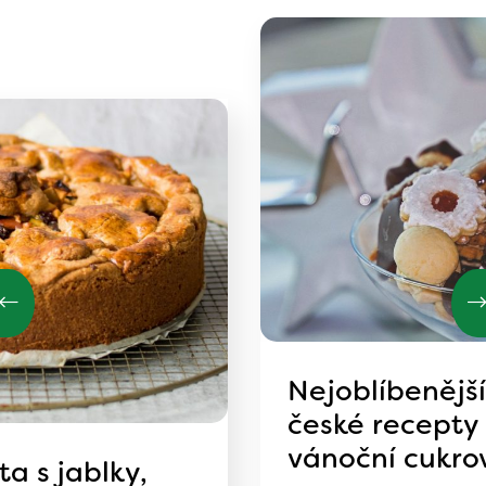
Nejoblíbenější
české recepty
vánoční cukro
a s jablky,