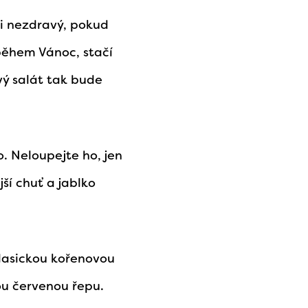
ni nezdravý, pokud
 během Vánoc, stačí
ý salát tak bude
o. Neloupejte ho, jen
jší chuť a jablko
klasickou kořenovou
ou červenou řepu.