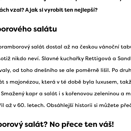
ách vzal? A jak si vyrobit ten nejlepší?
borového salátu
e bramborový salát dostal až na českou vánoční tabu
totiž nikdo neví. Slavné kuchařky Rettigová a Sandt
aly, od toho dnešního se ale poměrně lišil. Po dru
át s majonézou, která v té době byla luxusem, takže
 Smažený kapr a salát i s kořenovou zeleninou a ma
il až v 60. letech. Obsáhlejší historii si můžete pře
orový salát? No přece ten váš!