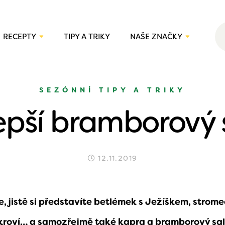
RECEPTY
TIPY A TRIKY
NAŠE ZNAČKY
SEZÓNNÍ TIPY A TRIKY
epší bramborový 
12.11.2019
, jistě si představíte betlémek s Ježíškem, strome
kroví… a samozřejmě také kapra a bramborový sal