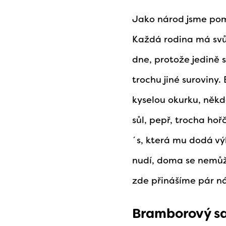
Jako národ jsme pom
Každá rodina má svůj
dne, protože jedině 
trochu jiné suroviny
kyselou okurku, někdo
sůl, pepř, trocha ho
´s, která mu dodá vý
nudí, doma se nemůž
zde přinášíme pár n
Bramborový sa