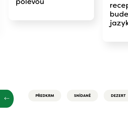
polevou
recep
bude
jazy
PŘEDKRM
SNÍDANĚ
DEZERT