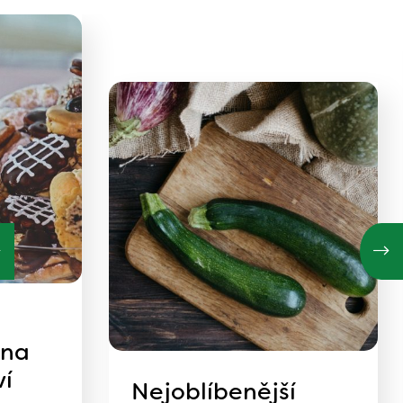
 na
ví
Nejoblíbenější