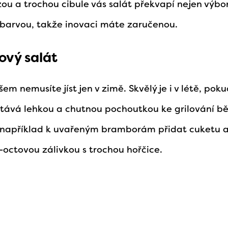
u a trochou cibule vás salát překvapí nejen výbor
barvou, takže inovaci máte zaručenou.
ový salát
m nemusíte jíst jen v zimě. Skvělý je i v létě, po
 stává lehkou a chutnou pochoutkou ke grilování 
í například k uvařeným bramborám přidat cuketu a
octovou zálivkou s trochou hořčice.