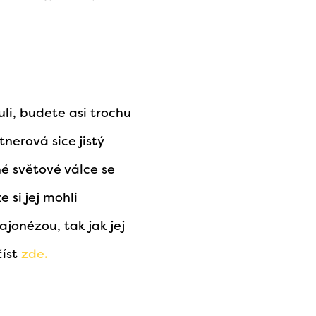
li, budete asi trochu
nerová sice jistý
hé světové válce se
 si jej mohli
jonézou, tak jak jej
číst
zde.