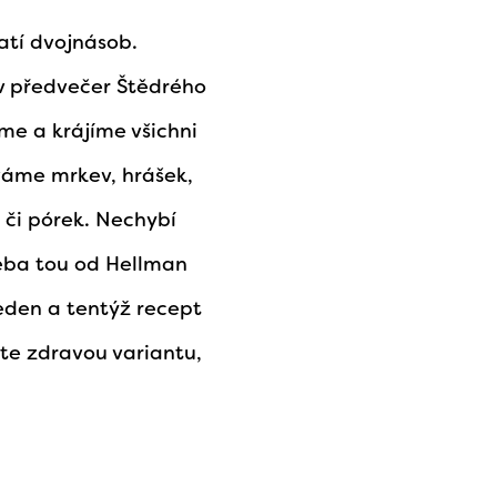
atí dvojnásob.
 v předvečer Štědrého
me a krájíme všichni
áváme mrkev, hrášek,
u či pórek. Nechybí
řeba tou od Hellman
eden a tentýž recept
e zdravou variantu,