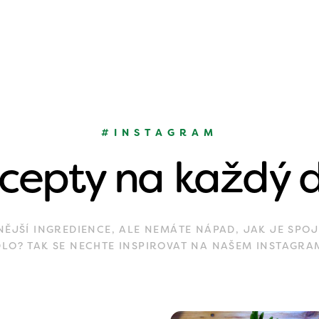
#INSTAGRAM
cepty na každý 
JŠÍ INGREDIENCE, ALE NEMÁTE NÁPAD, JAK JE SPOJ
DLO? TAK SE NECHTE INSPIROVAT NA NAŠEM INSTAGRA