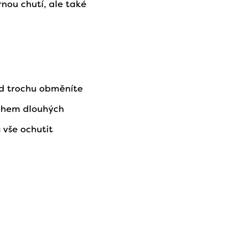
nou chutí, ale také
kud trochu obměníte
během dlouhých
 vše ochutit