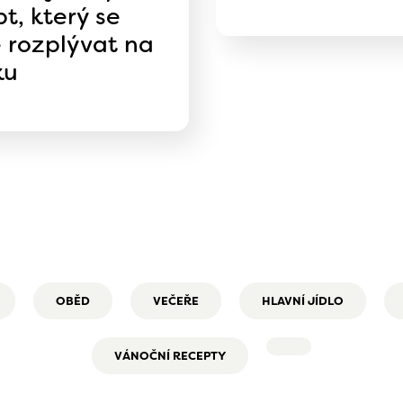
t, který se
 rozplývat na
ku
OBĚD
VEČEŘE
HLAVNÍ JÍDLO
VÁNOČNÍ RECEPTY