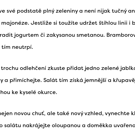
ve své podstatě plný zeleniny a není nijak tučný a
majonéze. Jestliže si toužíte udržet štíhlou linii i
radit jogurtem či zakysanou smetanou. Bramborov
 tím neutrpí.
 trochu odlehčení zkuste přidat jedno zelené jablk
y a přimíchejte. Salát tím získá jemnější a křupavě
hou ke kyselé okurce.
nejen novou chuť, ale také nový vzhled, vynechte 
 do salátu nakrájejte oloupanou a doměkka uvařen