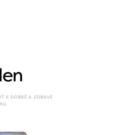
den
IT V DOBRÉ A ZDRAVÉ
MU.