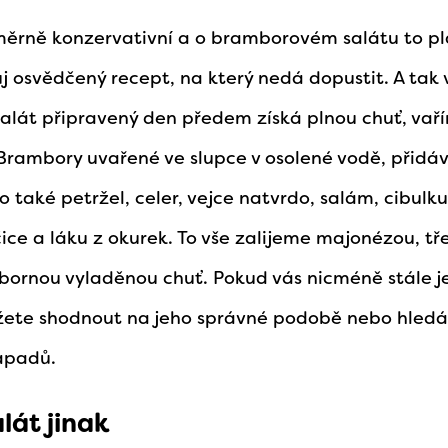
ěrně konzervativní a o bramborovém salátu to pl
 osvědčený recept, na který nedá dopustit. A tak
salát připravený den předem získá plnou chuť, vaří
. Brambory uvařené ve slupce v osolené vodě, přid
 také petržel, celer, vejce natvrdo, salám, cibulk
řčice a láku z okurek. To vše zalijeme majonézou, t
bornou vyladěnou chuť. Pokud vás nicméně stále j
ete shodnout na jeho správné podobě nebo hledát
ápadů.
lát jinak