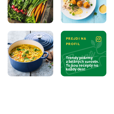
PREJDI NA
PROFIL
Trendy pokrmy
z běžných surovin.
To jsou recepty na
každý den!