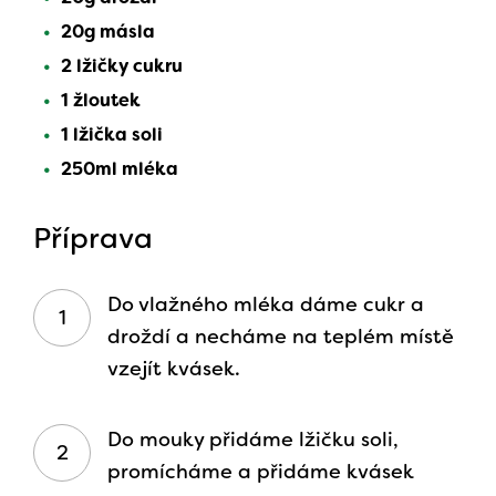
20g másla
2 lžičky cukru
1 žloutek
1 lžička soli
250ml mléka
Příprava
Do vlažného mléka dáme cukr a
droždí a necháme na teplém místě
vzejít kvásek.
Do mouky přidáme lžičku soli,
promícháme a přidáme kvásek