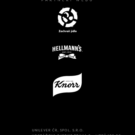
PARTNEŘI WEBU
UNILEVER ČR, SPOL. S.R.O.