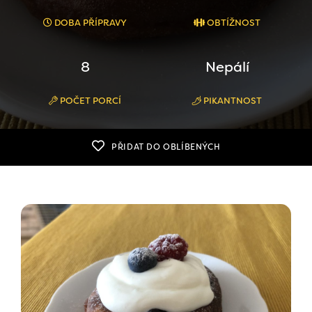
DOBA PŘÍPRAVY
OBTÍŽNOST
8
Nepálí
POČET PORCÍ
PIKANTNOST
PŘIDAT DO OBLÍBENÝCH