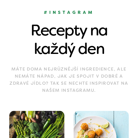
#INSTAGRAM
Recepty na
každý den
MÁTE DOMA NEJRŮZNĚJŠÍ INGREDIENCE, ALE
NEMÁTE NÁPAD, JAK JE SPOJIT V DOBRÉ A
ZDRAVÉ JÍDLO? TAK SE NECHTE INSPIROVAT NA
NAŠEM INSTAGRAMU.