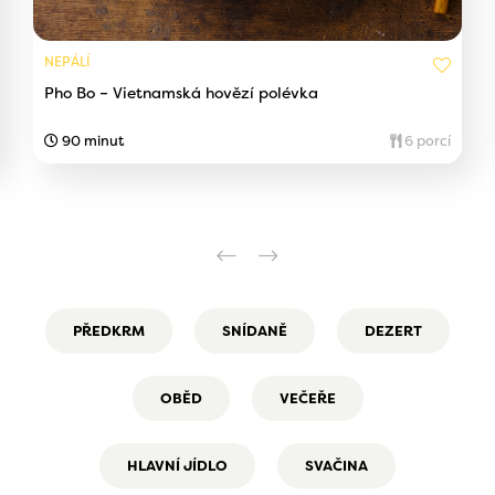
NEPÁLÍ
Pho Bo – Vietnamská hovězí polévka
90 minut
6 porcí
PŘEDKRM
SNÍDANĚ
DEZERT
OBĚD
VEČEŘE
HLAVNÍ JÍDLO
SVAČINA