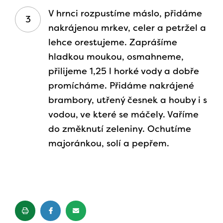
V hrnci rozpustíme máslo, přidáme
nakrájenou mrkev, celer a petržel a
lehce orestujeme. Zaprášíme
hladkou moukou, osmahneme,
přilijeme 1,25 l horké vody a dobře
promícháme. Přidáme nakrájené
brambory, utřený česnek a houby i s
vodou, ve které se máčely. Vaříme
do změknutí zeleniny. Ochutíme
majoránkou, solí a pepřem.