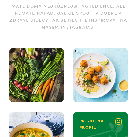
MÁTE DOMA NEJRŮZNĚJŠÍ INGREDIENCE, ALE
NEMÁTE NÁPAD, JAK JE SPOJIT V DOBRÉ A
ZDRAVÉ JÍDLO? TAK SE NECHTE INSPIROVAT NA
NAŠEM INSTAGRAMU.
PREJDI NA
PROFIL