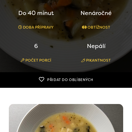
Do 40 minut
Nenáročné
DOBA PŘÍPRAVY
OBTÍŽNOST
6
Nepálí
POČET PORCÍ
PIKANTNOST
PŘIDAT DO OBLÍBENÝCH