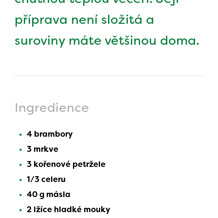
příprava není složitá a
suroviny máte většinou doma.
Ingredience
4 brambory
3 mrkve
3 kořenové petržele
1/3 celeru
40 g másla
2 lžíce hladké mouky