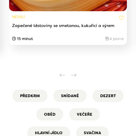
NEPÁLÍ
Zapečené těstoviny se smetanou, kukuřicí a sýrem
15 minut
4 porce
PŘEDKRM
SNÍDANĚ
DEZERT
OBĚD
VEČEŘE
HLAVNÍ JÍDLO
SVAČINA