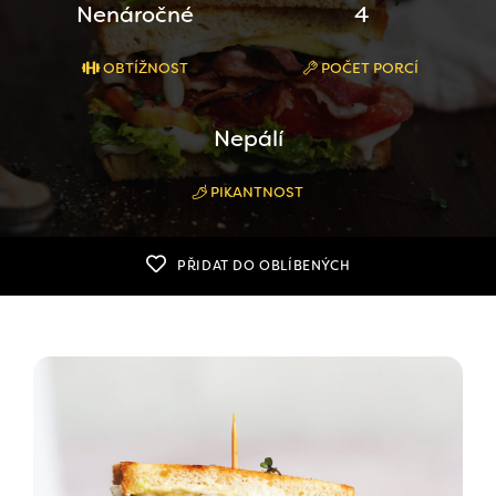
Nenáročné
4
OBTÍŽNOST
POČET PORCÍ
Nepálí
PIKANTNOST
PŘIDAT DO OBLÍBENÝCH