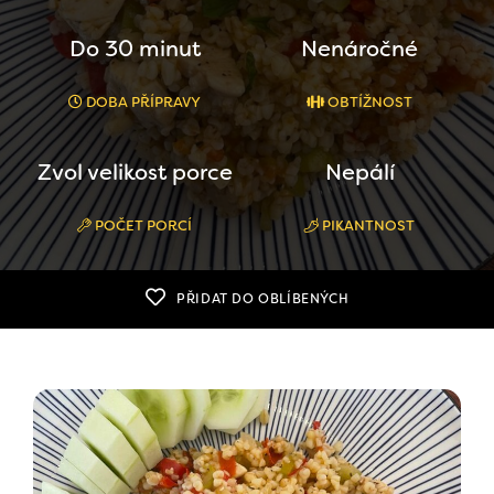
Do 30 minut
Nenáročné
DOBA PŘÍPRAVY
OBTÍŽNOST
Zvol velikost porce
Nepálí
POČET PORCÍ
PIKANTNOST
PŘIDAT DO OBLÍBENÝCH