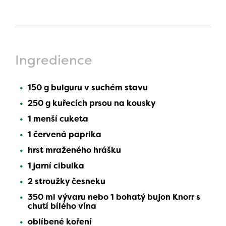
Ingredience
150 g bulguru v suchém stavu
250 g kuřecích prsou na kousky
1 menší cuketa
1 červená paprika
hrst mraženého hrášku
1 jarní cibulka
2 stroužky česneku
350 ml vývaru nebo 1 bohatý bujon Knorr s
chutí bílého vína
oblíbené koření