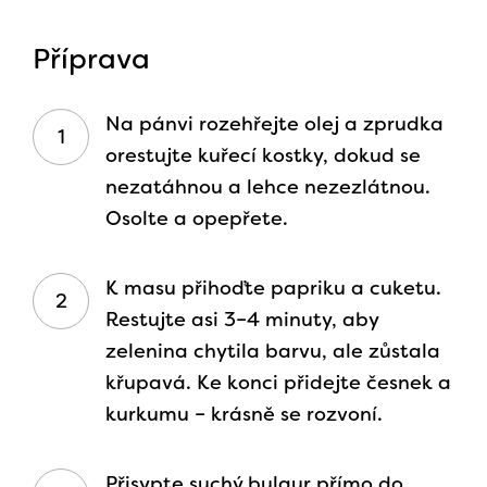
Příprava
Na pánvi rozehřejte olej a zprudka
orestujte kuřecí kostky, dokud se
nezatáhnou a lehce nezezlátnou.
Osolte a opepřete.
K masu přihoďte papriku a cuketu.
Restujte asi 3–4 minuty, aby
zelenina chytila barvu, ale zůstala
křupavá. Ke konci přidejte česnek a
kurkumu – krásně se rozvoní.
Přisypte suchý bulgur přímo do