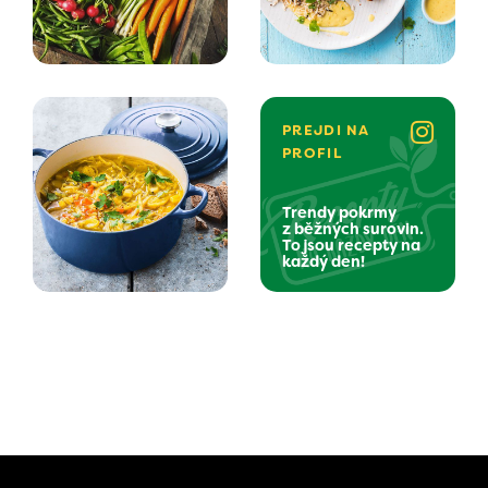
PREJDI NA
PROFIL
Trendy pokrmy
z běžných surovin.
To jsou recepty na
každý den!