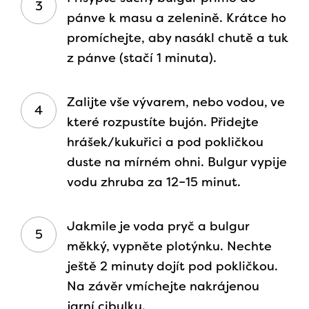
pánve k masu a zelenině. Krátce ho
promíchejte, aby nasákl chutě a tuk
z pánve (stačí 1 minuta).
Zalijte vše vývarem, nebo vodou, ve
které rozpustíte bujón. Přidejte
hrášek/kukuřici a pod pokličkou
duste na mírném ohni. Bulgur vypije
vodu zhruba za 12–15 minut.
Jakmile je voda pryč a bulgur
měkký, vypněte plotýnku. Nechte
ještě 2 minuty dojít pod pokličkou.
Na závěr vmíchejte nakrájenou
jarní cibulku.