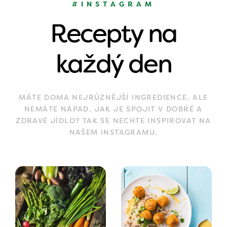
#INSTAGRAM
Recepty na
každý den
MÁTE DOMA NEJRŮZNĚJŠÍ INGREDIENCE, ALE
NEMÁTE NÁPAD, JAK JE SPOJIT V DOBRÉ A
ZDRAVÉ JÍDLO? TAK SE NECHTE INSPIROVAT NA
NAŠEM INSTAGRAMU.