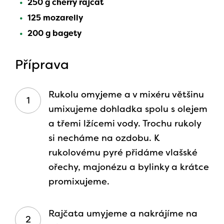
250 g cherry rajčat
125 mozarelly
200 g bagety
Příprava
Rukolu omyjeme a v mixéru většinu
umixujeme dohladka spolu s olejem
a třemi lžícemi vody. Trochu rukoly
si necháme na ozdobu. K
rukolovému pyré přidáme vlašské
ořechy, majonézu a bylinky a krátce
promixujeme.
Rajčata umyjeme a nakrájíme na