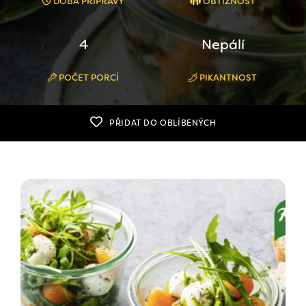
DOBA PŘÍPRAVY
OBTÍŽNOST
4
Nepálí
POČET PORCÍ
PIKANTNOST
PŘIDAT DO OBLÍBENÝCH