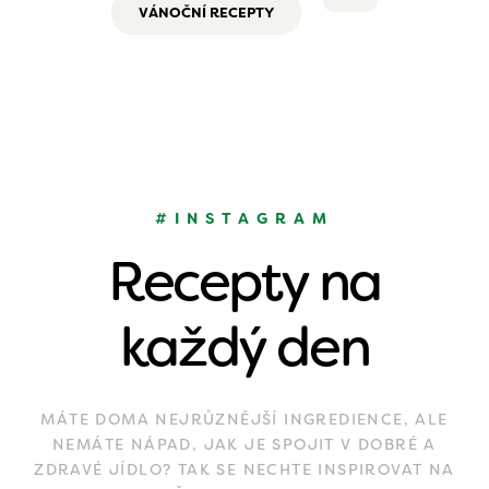
VÁNOČNÍ RECEPTY
#INSTAGRAM
Recepty na
každý den
MÁTE DOMA NEJRŮZNĚJŠÍ INGREDIENCE, ALE
NEMÁTE NÁPAD, JAK JE SPOJIT V DOBRÉ A
ZDRAVÉ JÍDLO? TAK SE NECHTE INSPIROVAT NA