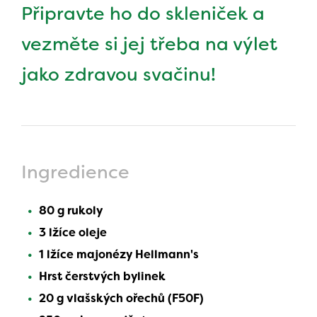
Připravte ho do skleniček a
vezměte si jej třeba na výlet
jako zdravou svačinu!
Ingredience
80 g rukoly
3 lžíce oleje
1 lžíce majonézy Hellmann's
Hrst čerstvých bylinek
20 g vlašských ořechů (F50F)