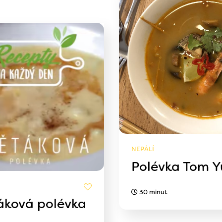
NEPÁLÍ
Polévka Tom 
30 minut
áková polévka