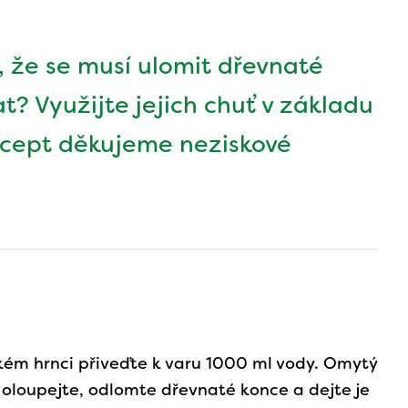
, že se musí ulomit dřevnaté
t? Využijte jejich chuť v základu
recept děkujeme neziskové
kém hrnci přiveďte k varu 1000 ml vody. Omytý
 oloupejte, odlomte dřevnaté konce a dejte je