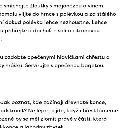
e smíchejte žloutky s majonézou a vínem.
omalu vlijte do hrnce s polévkou a za stálého
í dokud polévka lehce nezhoustne. Lehce
u přihřejte a dochuťte solí a citronovou
.
u ozdobte opečenými hlavičkami chřestu a
y hrášku. Servírujte s opečenou bagetou.
: Jak poznat, kde začínají dřevnaté konce,
a odstranit? Nejlépe to jde, když chřest lámeme
zeně by se měl zlomit právě v části, která
é konce a lahodný zbytek.