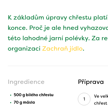
K základům úpravy chřestu platí
konce. Proč je ale hned vyhazova
této lahodné jarní polévky. Za 
organizaci
Zachraň jídlo
.
Ingredience
Příprava
500 g bílého chřestu
Ve vel
70 g másla
chřest