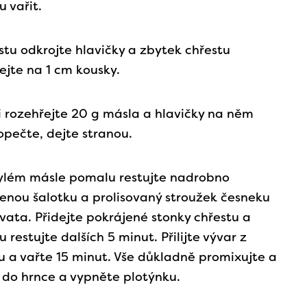
 vařit.
stu odkrojte hlavičky a zbytek chřestu
ejte na 1 cm kousky.
i rozehřejte 20 g másla a hlavičky na něm
opečte, dejte stranou.
ylém másle pomalu restujte nadrobno
enou šalotku a prolisovaný stroužek česneku
vata. Přidejte pokrájené stonky chřestu a
 restujte dalších 5 minut. Přilijte vývar z
u a vařte 15 minut. Vše důkladně promixujte a
 do hrnce a vypněte plotýnku.