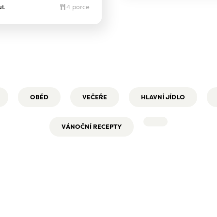
ut
4 porce
OBĚD
VEČEŘE
HLAVNÍ JÍDLO
VÁNOČNÍ RECEPTY