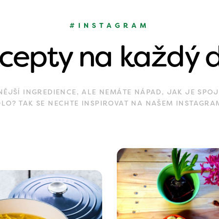
#INSTAGRAM
cepty na každý 
JŠÍ INGREDIENCE, ALE NEMÁTE NÁPAD, JAK JE SPOJ
DLO? TAK SE NECHTE INSPIROVAT NA NAŠEM INSTAGRA