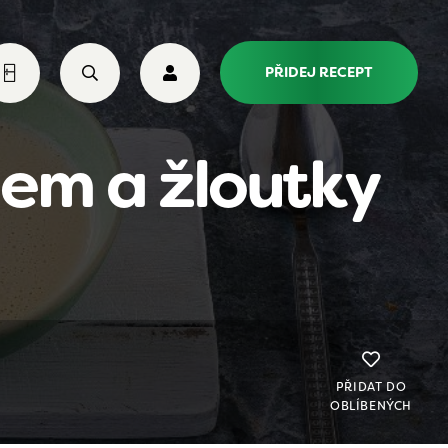
PŘIDEJ RECEPT
nem a žloutky
PŘIDAT DO
OBLÍBENÝCH