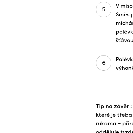
V misc
Směs p
míchán
polévk
šťávou
Polévk
výhonk
Tip na závěr 
které je třeb
rukama – přiro
odděluje tvrd