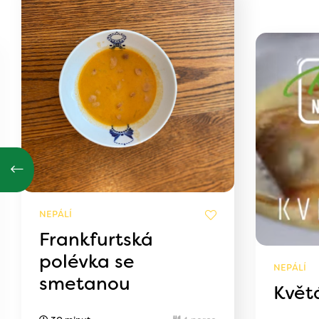
NEPÁLÍ
Frankfurtská
polévka se
NEPÁLÍ
smetanou
Květ