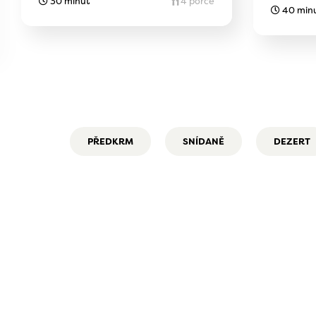
30 minut
4 porce
40 min
PŘEDKRM
SNÍDANĚ
DEZERT