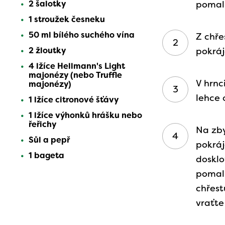
2 šalotky
pomalu
1 stroužek česneku
50 ml bílého suchého vína
Z chře
2 žloutky
pokráj
4 lžíce Hellmann's Light
majonézy (nebo Truffle
V hrnc
majonézy)
lehce 
1 lžíce citronové šťávy
1 lžíce výhonků hrášku nebo
řeřichy
Na zb
Sůl a pepř
pokráj
1 bageta
dosklo
pomalu
chřest
vraťte