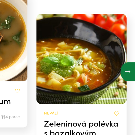
Yum
NEPÁLÍ
4 porce
Zeleninová polévka
s bazalkovým