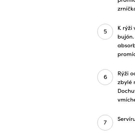
promíc
zrníčk
K rýži
bujón.
absorb
promí
Rýži o
zbylé
Dochu
vmíche
Servír