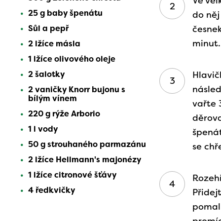
Ve vel
25 g baby špenátu
do něj
Sůl a pepř
česnek
minut.
2 lžíce másla
1 lžíce olivového oleje
2 šalotky
Hlavič
násled
2 vaničky Knorr bujonu s
bílým vínem
vařte 
220 g rýže Arborio
děrova
1 l vody
špenát
50 g strouhaného parmazánu
se chř
2 lžíce Hellmann's majonézy
1 lžíce citronové šťávy
Rozehř
4 ředkvičky
Přidej
pomalu