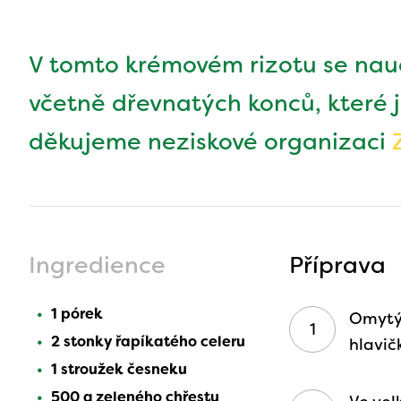
V tomto krémovém rizotu se naučí
včetně dřevnatých konců, které ji
děkujeme neziskové organizaci
Ingredience
Příprava
1 pórek
Omytý 
2 stonky řapíkatého celeru
hlavič
1 stroužek česneku
500 g zeleného chřestu