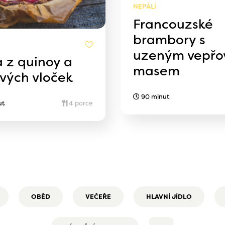
NEPÁLÍ
Francouzské
brambory s
uzeným vepř
a z quinoy a
masem
ových vloček
90 minut
ut
4 porce
OBĚD
VEČEŘE
HLAVNÍ JÍDLO