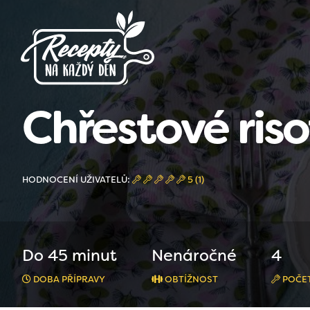
Chřestové riso
HODNOCENÍ UŽIVATELŮ:
5 (1)
Do 45 minut
Nenáročné
4
DOBA PŘÍPRAVY
OBTÍŽNOST
POČET