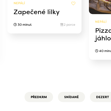
NEPÁLÍ
Zapečené lilky
NEPÁLÍ
30 minut
2 porce
Pizz
jáhl
40 min
PŘEDKRM
SNÍDANĚ
DEZERT