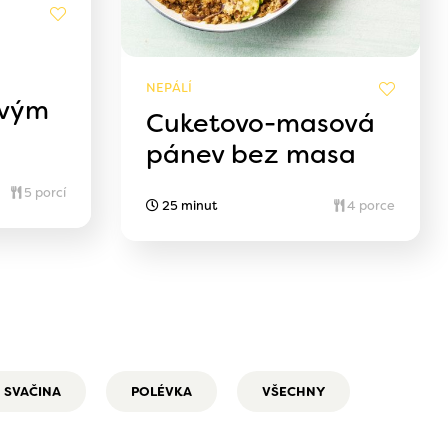
NEPÁLÍ
ovým
Cuketovo-masová
pánev bez masa
5 porcí
25 minut
4 porce
SVAČINA
POLÉVKA
VŠECHNY