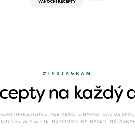
VÁNOČNÍ RECEPTY
#INSTAGRAM
cepty na každý 
JŠÍ INGREDIENCE, ALE NEMÁTE NÁPAD, JAK JE SPOJ
DLO? TAK SE NECHTE INSPIROVAT NA NAŠEM INSTAGRA