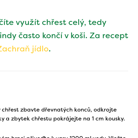
te využít chřest celý, tedy
ndy často končí v koši. Za recept
Zachraň jídlo
.
chřest zbavte dřevnatých konců, odkrojte
ky a zbytek chřestu pokrájejte na 1 cm kousky.