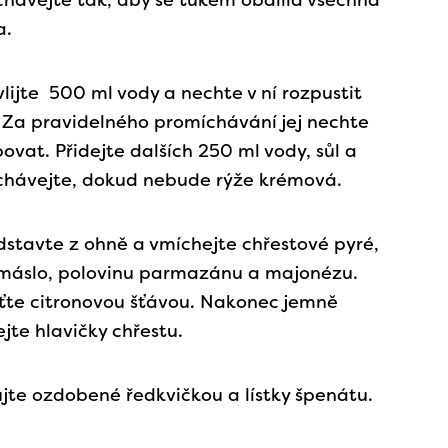
hávejte tak, aby se tukem obalila všechna
a.
 vlijte 500 ml vody a nechte v ní rozpustit
 Za pravidelného promíchávání jej nechte
ovat. Přidejte dalších 250 ml vody, sůl a
chávejte, dokud nebude rýže krémová.
dstavte z ohně a vmíchejte chřestové pyré,
 máslo, polovinu parmazánu a majonézu.
ťte citronovou šťávou. Nakonec jemně
jte hlavičky chřestu.
ujte ozdobené ředkvičkou a lístky špenátu.