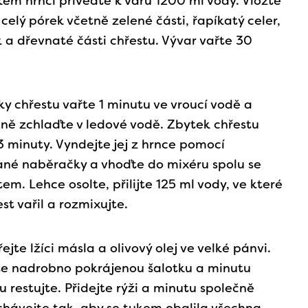
kém hrnci přiveďte k varu 1200 ml vody. Vložte
 celý pórek včetně zelené části, řapíkatý celer,
 a dřevnaté části chřestu. Vývar vařte 30
ky chřestu vařte 1 minutu ve vroucí vodě a
ně zchlaďte v ledové vodě. Zbytek chřestu
3 minuty. Vyndejte jej z hrnce pomocí
né naběračky a vhoďte do mixéru spolu se
em. Lehce osolte, přilijte 125 ml vody, ve které
est vařil a rozmixujte.
ejte lžíci másla a olivový olej ve velké pánvi.
te nadrobno pokrájenou šalotku a minutu
 restujte. Přidejte rýži a minutu společně