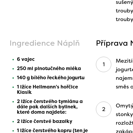
sušený
trouby
trouby
Ingredience Náplň
Příprava 
6 vajec
Mezití
250 ml plnotučného mléka
jogurt
140 g bílého řeckého jogurtu
najemn
směs o
1 lžíce Hellmann's hořčice
Klasik
2 lžíce čerstvého tymiánu a
Omytý 
dále pak dalších bylinek,
které doma najdete:
stonky
2 lžíce čerstvé bazalky
rozlož
1 lžíce čerstvého kopru (ten je
zakáp