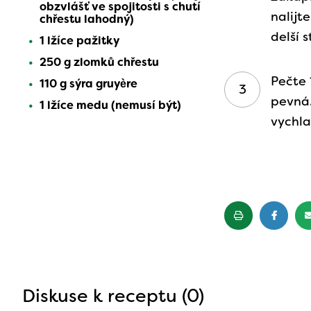
obzvlášť ve spojitosti s chutí
nalijt
chřestu lahodný)
delší 
1 lžíce pažitky
250 g zlomků chřestu
Pečte 
110 g sýra gruyère
pevná
1 lžíce medu (nemusí být)
vychl
Diskuse k receptu (0)