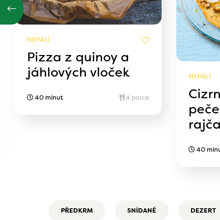
NEPÁLÍ
Pizza z quinoy a
jáhlových vloček
NEPÁLÍ
Cizr
40 minut
4 porce
peče
rajč
40 min
PŘEDKRM
SNÍDANĚ
DEZERT