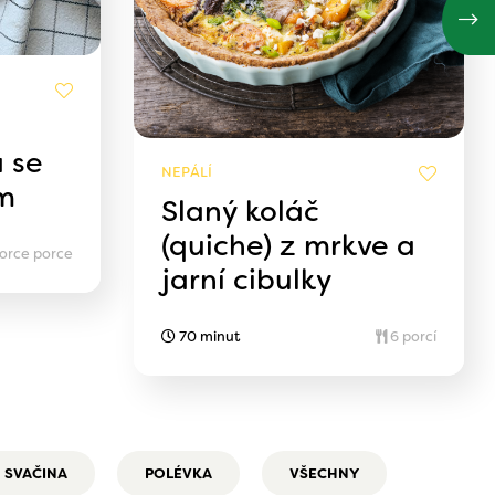
a se
NEPÁLÍ
m
Slaný koláč
(quiche) z mrkve a
porce porce
jarní cibulky
70 minut
6 porcí
SVAČINA
POLÉVKA
VŠECHNY