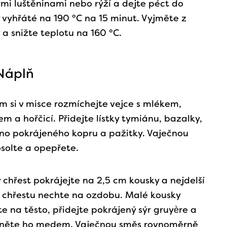
mi luštěninami nebo rýží a dejte péct do
 vyhřáté na 190 °C na 15 minut. Vyjměte z
 a snižte teplotu na 160 °C.
Náplň
m si v misce rozmíchejte vejce s mlékem,
em a hořčicí. Přidejte lístky tymiánu, bazalky,
o pokrájeného kopru a pažitky. Vaječnou
solte a opepřete.
chřest pokrájejte na 2,5 cm kousky a nejdelší
 chřestu nechte na ozdobu. Malé kousky
te na těsto, přidejte pokrájený sýr gruyère a
něte ho medem. Vaječnou směs rovnoměrně