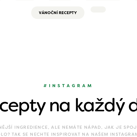
VÁNOČNÍ RECEPTY
#INSTAGRAM
cepty na každý 
JŠÍ INGREDIENCE, ALE NEMÁTE NÁPAD, JAK JE SPOJ
DLO? TAK SE NECHTE INSPIROVAT NA NAŠEM INSTAGRA