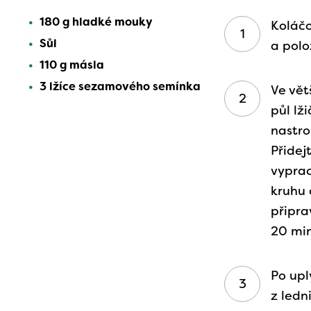
180 g hladké mouky
Koláč
Sůl
a polo
110 g másla
3 lžíce sezamového semínka
Ve vět
půl lž
nastr
Přidej
vyprac
kruhu 
připra
20 min
Po upl
z ledn