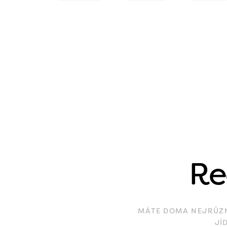
Re
MÁTE DOMA NEJRŮZNĚ
JÍ