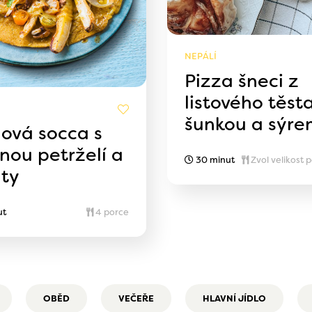
NEPÁLÍ
Pizza šneci z
listového těst
šunkou a sýre
nová socca s
nou petrželí a
30 minut
Zvol velikost 
aty
ut
4 porce
OBĚD
VEČEŘE
HLAVNÍ JÍDLO