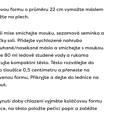
ovou formu o průměru 22 cm vymažte máslem
žte na plech.
ší míse smíchejte mouku, sezamová semínka a
ičky soli. Přidejte vychlazené nahrubo
ouhané/nasekané máslo a smíchejte s moukou.
te 80 ml ledově studené vody a rukama
ujte kompaktní těsto. Těsto rozválejte do
o tloušťce 0,5 centimetru a přeneste na
venou formu. Přikryjte a dejte do lednice na
ut.
ynutí doby chlazení vyjměte koláčovou formu
ice, na těsto položte pečicí papír a zatěžte