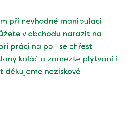
ám při nevhodné manipulaci
můžete v obchodu narazit na
ři práci na poli se chřest
slaný koláč a zamezte plýtvání i
ept děkujeme neziskové