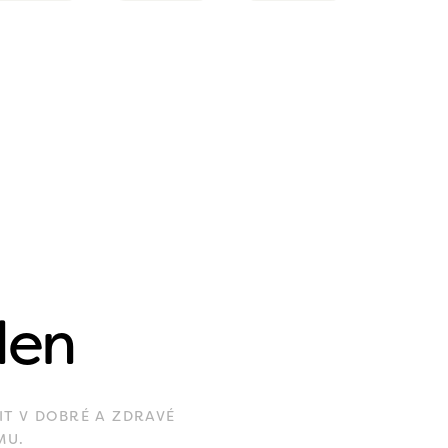
den
IT V DOBRÉ A ZDRAVÉ
MU.