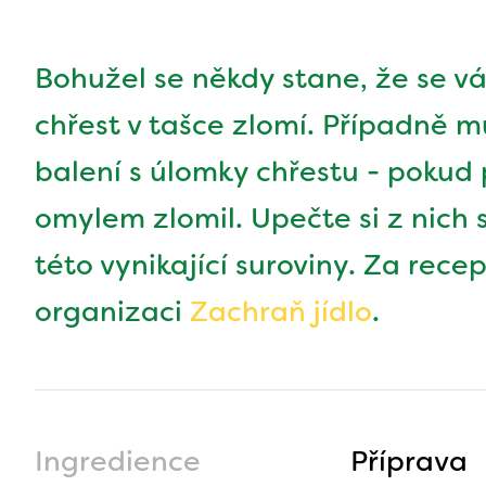
Bohužel se někdy stane, že se v
chřest v tašce zlomí. Případně 
balení s úlomky chřestu - pokud p
omylem zlomil. Upečte si z nich 
této vynikající suroviny. Za rec
organizaci
Zachraň jídlo
.
Ingredience
Příprava