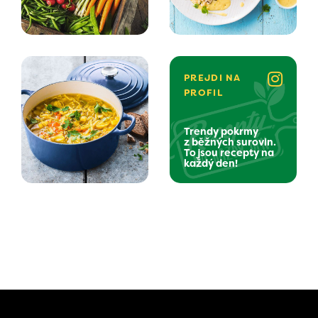
PREJDI NA
PROFIL
Trendy pokrmy
z běžných surovin.
To jsou recepty na
každý den!