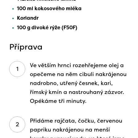
100 ml kokosového mléka
Koriandr
100 g divoké rýže (F50F)
Příprava
Ve větším hrnci rozehřejeme olej a
opečeme na něm cibuli nakrájenou
nadrobno, utřený česnek, kari,
římský kmín a nastrouhaný zázvor.
Opékáme tři minuty.
Přidáme rajčata, čočku, červenou
papriku nakrájenou na menší