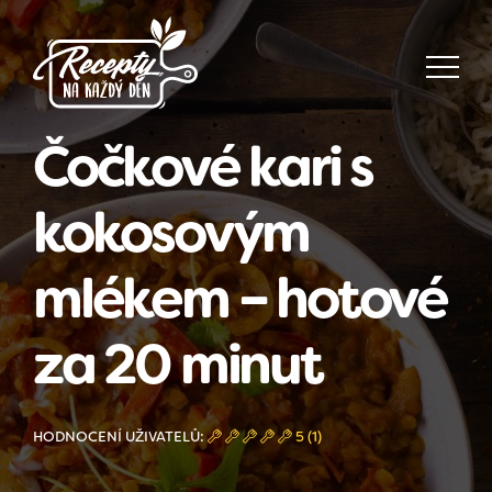
Čočkové kari s
kokosovým
mlékem – hotové
za 20 minut
HODNOCENÍ UŽIVATELŮ:
5 (1)