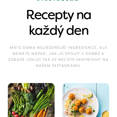
Recepty na
každý den
MÁTE DOMA NEJRŮZNĚJŠÍ INGREDIENCE, ALE
NEMÁTE NÁPAD, JAK JE SPOJIT V DOBRÉ A
ZDRAVÉ JÍDLO? TAK SE NECHTE INSPIROVAT NA
NAŠEM INSTAGRAMU.