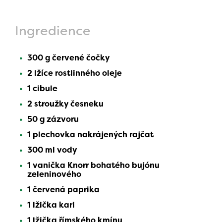
Ingredience
300 g červené čočky
2 lžíce rostlinného oleje
1 cibule
2 stroužky česneku
50 g zázvoru
1 plechovka nakrájených rajčat
300 ml vody
1 vanička Knorr bohatého bujónu
zeleninového
1 červená paprika
1 lžička kari
1 lžička římského kmínu