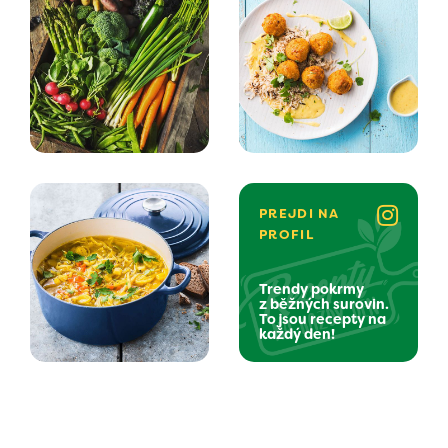
PREJDI NA
PROFIL
Trendy pokrmy
z běžných surovin.
To jsou recepty na
každý den!