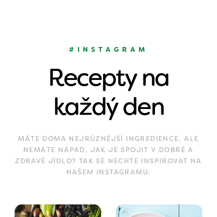
#INSTAGRAM
Recepty na
každý den
MÁTE DOMA NEJRŮZNĚJŠÍ INGREDIENCE, ALE
NEMÁTE NÁPAD, JAK JE SPOJIT V DOBRÉ A
ZDRAVÉ JÍDLO? TAK SE NECHTE INSPIROVAT NA
NAŠEM INSTAGRAMU.