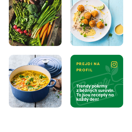
PREJDI NA
PROFIL
Trendy pokrmy
z běžných surovin.
To jsou recepty na
každý den!