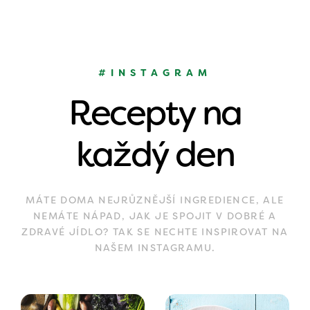
#INSTAGRAM
Recepty na
každý den
MÁTE DOMA NEJRŮZNĚJŠÍ INGREDIENCE, ALE
NEMÁTE NÁPAD, JAK JE SPOJIT V DOBRÉ A
ZDRAVÉ JÍDLO? TAK SE NECHTE INSPIROVAT NA
NAŠEM INSTAGRAMU.