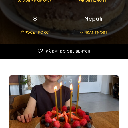
DOBA PŘÍPRAVY
OBTÍŽNOST
8
Nepálí
POČET PORCÍ
PIKANTNOST
PŘIDAT DO OBLÍBENÝCH