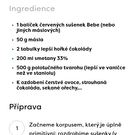
Ingredience
1 balíček červených sušenek Bebe (nebo
jiných máslových)
50 g másla
2 tabulky lepší hořké čokolády
200 ml smetany 33%
500 g polotučného tvarohu (lepší ve vaničce
než ve staniolu)
K ozdobení čerstvé ovoce, strouhaná
čokoláda, sekané ořechy,...
Příprava
Začneme korpusem, který je úplně
primitivní: rozdrobíme sušenky (v