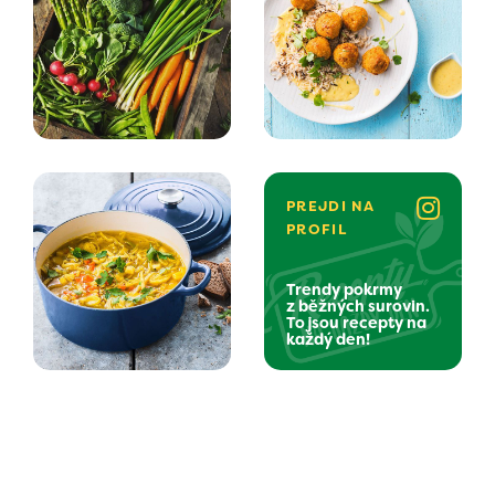
PREJDI NA
PROFIL
Trendy pokrmy
z běžných surovin.
To jsou recepty na
každý den!