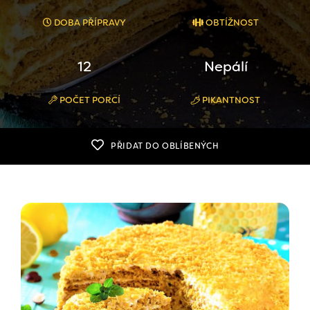
DOBA PŘÍPRAVY
OBTÍŽNOST
12
Nepálí
POČET PORCÍ
PIKANTNOST
PŘIDAT DO OBLÍBENÝCH