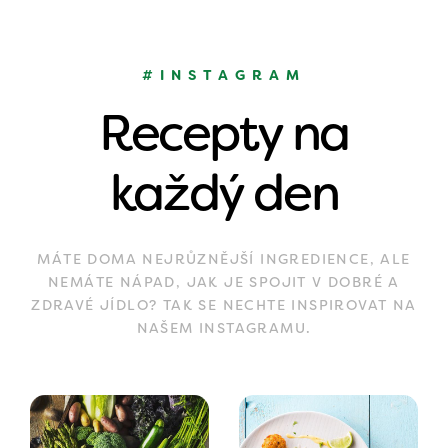
#INSTAGRAM
Recepty na
každý den
MÁTE DOMA NEJRŮZNĚJŠÍ INGREDIENCE, ALE
NEMÁTE NÁPAD, JAK JE SPOJIT V DOBRÉ A
ZDRAVÉ JÍDLO? TAK SE NECHTE INSPIROVAT NA
NAŠEM INSTAGRAMU.