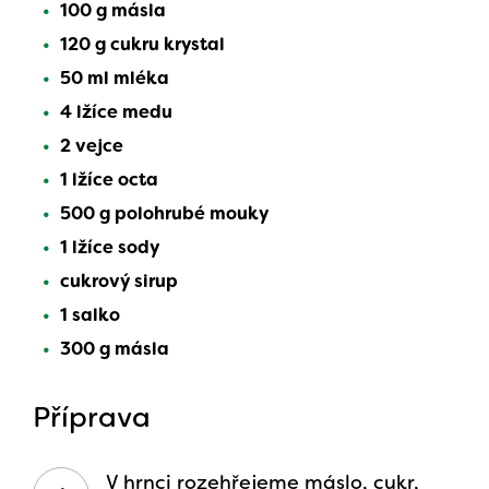
100 g másla
120 g cukru krystal
50 ml mléka
4 lžíce medu
2 vejce
1 lžíce octa
500 g polohrubé mouky
1 lžíce sody
cukrový sirup
1 salko
300 g másla
Příprava
V hrnci rozehřejeme máslo, cukr,