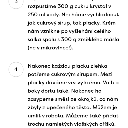
rozpustíme 300 g cukru krystal v
250 ml vody. Necháme vychladnout
jak cukrový sirup, tak placky. Krém
nám vznikne po vyšlehání celého
salka spolu s 300 g změklého másla
(ne v mikrovlnce!).
Nakonec každou placku zlehka
potřeme cukrovým sirupem. Mezi
placky dáváme vrstvy krému. Vrch a
boky dortu také. Nakonec ho
zasypeme směsí ze okrojků, co nám
zbyly z upečeného těsta. Můžem je
umlít v robotu. Můžeme také přidat
trochu namletých vlašských oříšků.