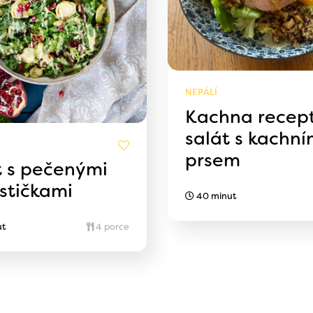
NEPÁLÍ
Kachna recep
salát s kachn
prsem
t s pečenými
stičkami
40 minut
ut
4 porce