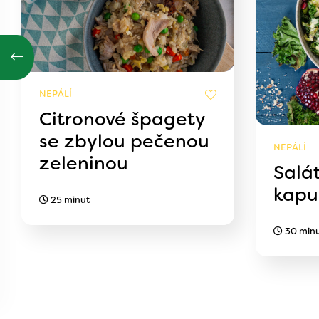
NEPÁLÍ
Citronové špagety
se zbylou pečenou
NEPÁLÍ
zeleninou
Salá
kapu
25 minut
30 min