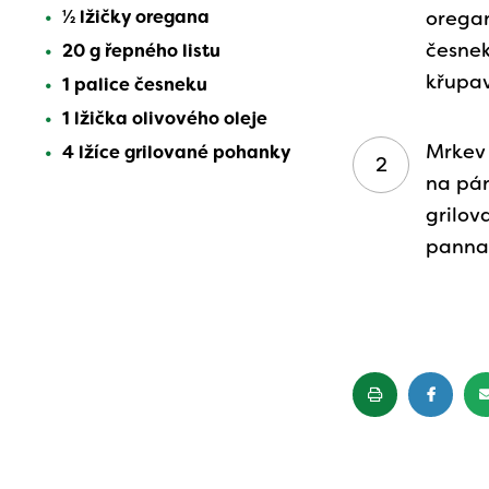
1⁄2 lžičky oregana
oregan
česnek
20 g řepného listu
křupa
1 palice česneku
1 lžička olivového oleje
Mrkev 
4 lžíce grilované pohanky
na pán
grilo
panna