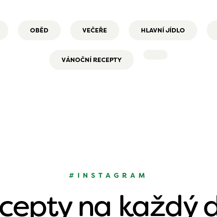
OBĚD
VEČEŘE
HLAVNÍ JÍDLO
VÁNOČNÍ RECEPTY
#INSTAGRAM
cepty na každý 