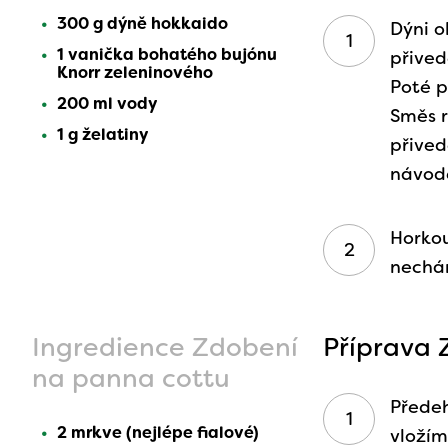
300 g dýně hokkaido
Dýni o
1 vanička bohatého bujónu
přived
Knorr zeleninového
Poté p
200 ml vody
Směs r
1 g želatiny
přived
návod
Horkou
nechá
Ingredience Zdobení
Příprava 
na panna cottu
Přede
2 mrkve (nejlépe fialové)
vloží