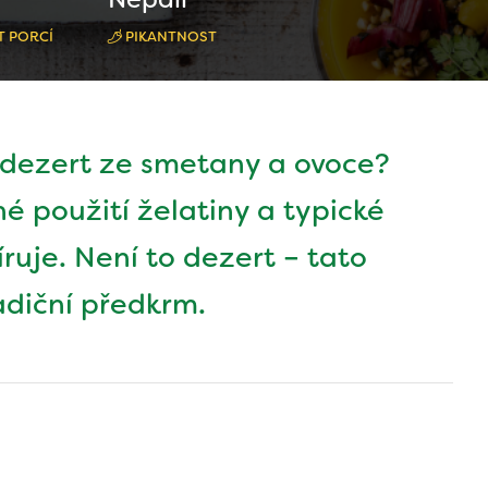
 PORCÍ
PIKANTNOST
 dezert ze smetany a ovoce?
né použití želatiny a typické
íruje. Není to dezert – tato
adiční předkrm.