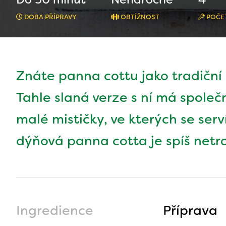
DOBA PŘÍPRAVY
OBTÍŽNOST
POČET
Znáte panna cottu jako tradiční
Tahle slaná verze s ní má společ
malé mističky, ve kterých se serv
dýňová panna cotta je spíš netr
Ingredience
Příprava