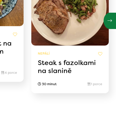
t na
ím
NEPÁLÍ
Steak s fazolkami
na slanině
4 porce
30 minut
1 porce