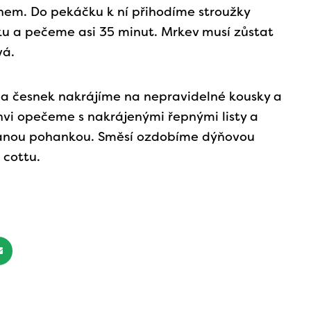
em. Do pekáčku k ní přihodíme stroužky
u a pečeme asi 35 minut. Mrkev musí zůstat
vá.
a česnek nakrájíme na nepravidelné kousky a
vi opečeme s nakrájenými řepnými listy a
vanou pohankou. Směsí ozdobíme dýňovou
 cottu.