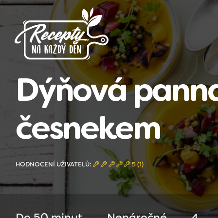
Dýňová panna 
česnekem
HODNOCENÍ UŽIVATELŮ:
5 (1)
Do 50 minut
Nenáročné
4