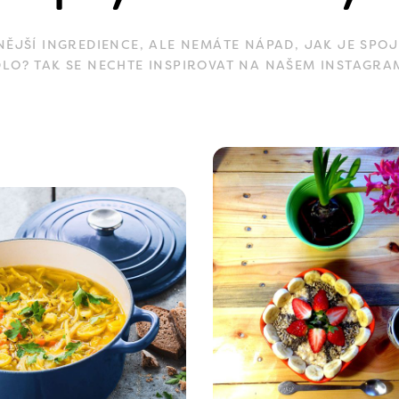
JŠÍ INGREDIENCE, ALE NEMÁTE NÁPAD, JAK JE SPOJ
DLO? TAK SE NECHTE INSPIROVAT NA NAŠEM INSTAGRA