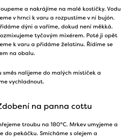
loupeme a nakrájíme na malé kostičky. Vodu
eme v hrnci k varu a rozpustíme v ní bujón.
řidáme dýni a vaříme, dokud není měkká.
ozmixujeme tyčovým mixérem. Poté ji opět
eme k varu a přidáme želatinu. Řídíme se
em na obalu.
 směs nalijeme do malých mističek a
me vychladnout.
Zdobení na panna cottu
hřejeme troubu na 180°C. Mrkev umyjeme a
me do pekáčku. Smícháme s olejem a