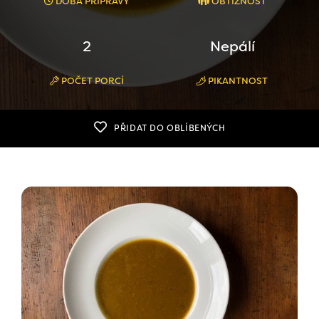
DOBA PŘÍPRAVY
OBTÍŽNOST
2
Nepálí
POČET PORCÍ
PIKANTNOST
PŘIDAT DO OBLÍBENÝCH