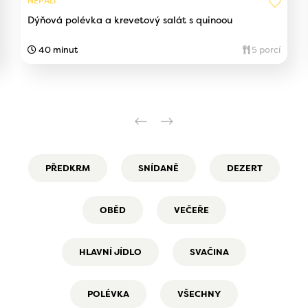
NEPÁLÍ
Dýňová polévka a krevetový salát s quinoou
40 minut
5 porcí
PŘEDKRM
SNÍDANĚ
DEZERT
OBĚD
VEČEŘE
HLAVNÍ JÍDLO
SVAČINA
POLÉVKA
VŠECHNY