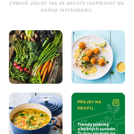
ZDRAVÉ JÍDLO? TAK SE NECHTE INSPIROVAT NA
NAŠEM INSTAGRAMU.
PREJDI NA
PROFIL
Trendy pokrmy
z běžných surovin.
To jsou recepty na