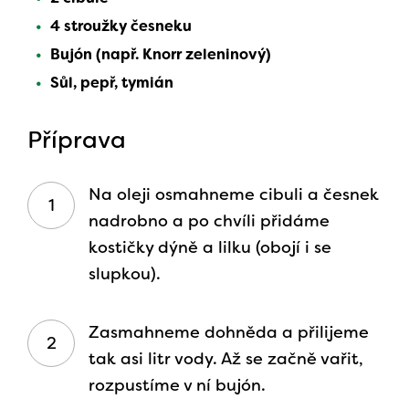
4 stroužky česneku
Bujón (např. Knorr zeleninový)
Sůl, pepř, tymián
Příprava
Na oleji osmahneme cibuli a česnek
nadrobno a po chvíli přidáme
kostičky dýně a lilku (obojí i se
slupkou).
Zasmahneme dohněda a přilijeme
tak asi litr vody. Až se začně vařit,
rozpustíme v ní bujón.