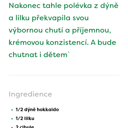
Nakonec tahle polévka z dýně
a lilku překvapila svou
výbornou chutí a příjemnou,
krémovou konzistencí. A bude
chutnat i dětem`
Ingredience
1/2 dýně hokkaido
1/2 lilku
2 cibule