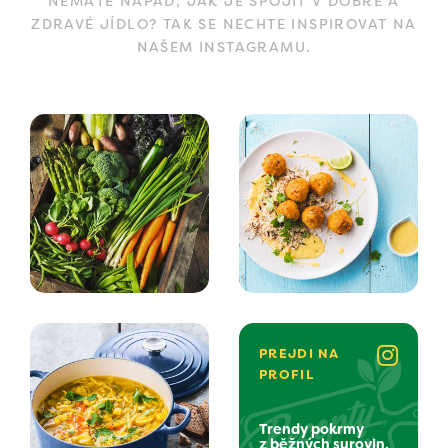
NEMÁTE NÁPAD, JAK JE SPOJIT V DOBRÉ A
ZDRAVÉ JÍDLO? TAK SE NECHTE INSPIROVAT NA
NAŠEM INSTAGRAMU.
PREJDI NA
PROFIL
Trendy pokrmy
z běžných surovin.