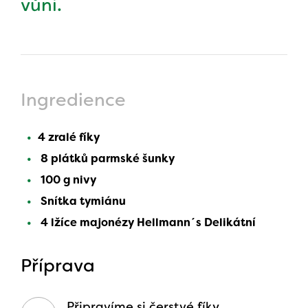
vůni.
Ingredience
4 zralé fíky
8 plátků parmské šunky
100 g nivy
Snítka tymiánu
4 lžíce majonézy Hellmann´s Delikátní
Příprava
Připravíme si čerstvé fíky,