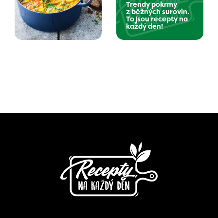
Trendy pokrmy
z běžných surovin.
To jsou recepty na
každý den!