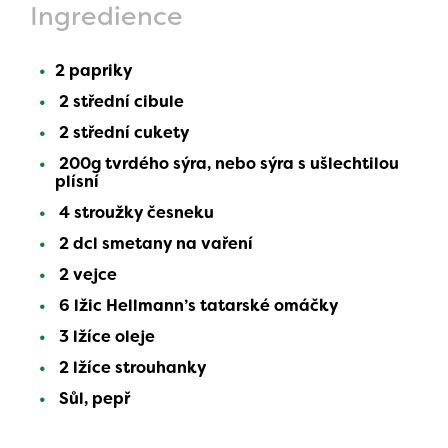
Ingredience
2 papriky
2 střední cibule
2 střední cukety
200g tvrdého sýra, nebo sýra s ušlechtilou
plísní
4 stroužky česneku
2 dcl smetany na vaření
2 vejce
6 lžic Hellmann’s tatarské omáčky
3 lžíce oleje
2 lžíce strouhanky
Sůl, pepř