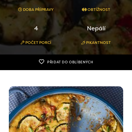
DOBA PŘÍPRAVY
OBTÍŽNOST
4
Nepálí
POČET PORCÍ
PIKANTNOST
PŘIDAT DO OBLÍBENÝCH