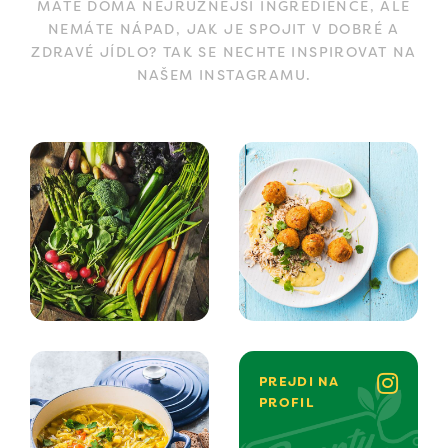
MÁTE DOMA NEJRŮZNĚJŠÍ INGREDIENCE, ALE
NEMÁTE NÁPAD, JAK JE SPOJIT V DOBRÉ A
ZDRAVÉ JÍDLO? TAK SE NECHTE INSPIROVAT NA
NAŠEM INSTAGRAMU.
PREJDI NA
PROFIL