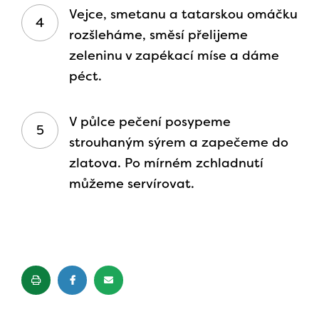
Vejce, smetanu a tatarskou omáčku
rozšleháme, směsí přelijeme
zeleninu v zapékací míse a dáme
péct.
V půlce pečení posypeme
strouhaným sýrem a zapečeme do
zlatova. Po mírném zchladnutí
můžeme servírovat.