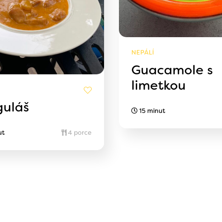
NEPÁLÍ
Guacamole s
limetkou
guláš
15 minut
ut
4 porce