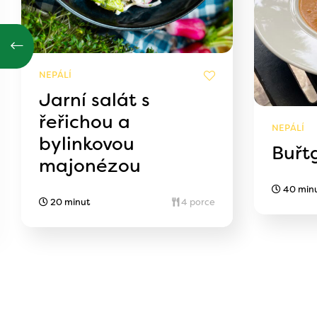
NEPÁLÍ
Jarní salát s
řeřichou a
NEPÁLÍ
bylinkovou
Buřt
majonézou
40 min
20 minut
4 porce