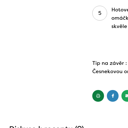
Hotové
omáčko
skvěle
Tip na závěr
Česnekovou o