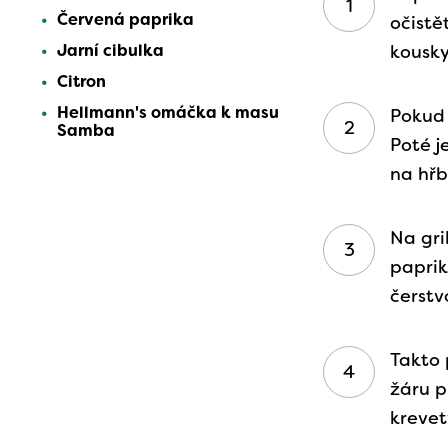
Červená paprika
očistě
Jarní cibulka
kousky
Citron
Hellmann's omáčka k masu
Pokud 
Samba
Poté j
na hřb
Na gri
paprik
čerstv
Takto 
žáru p
krevet