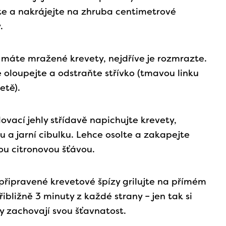
te a nakrájejte na zhruba centimetrové
.
máte mražené krevety, nejdříve je rozmrazte.
e oloupejte a odstraňte střívko (tmavou linku
etě).
lovací jehly střídavě napichujte krevety,
u a jarní cibulku. Lehce osolte a zakapejte
ou citronovou šťávou.
připravené krevetové špízy grilujte na přímém
řibližně 3 minuty z každé strany – jen tak si
y zachovají svou šťavnatost.