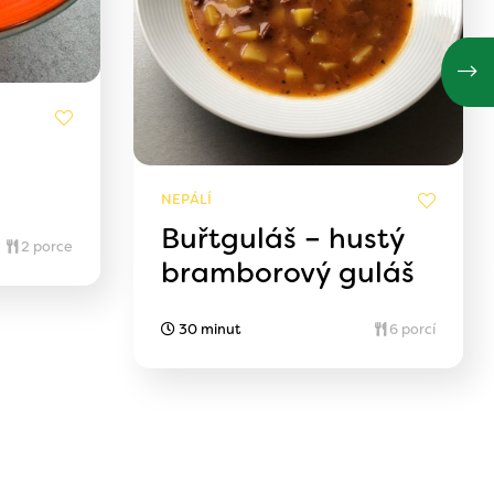
NEPÁLÍ
Buřtguláš – hustý
2 porce
bramborový guláš
30 minut
6 porcí