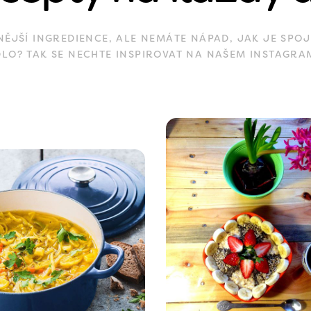
JŠÍ INGREDIENCE, ALE NEMÁTE NÁPAD, JAK JE SPOJ
DLO? TAK SE NECHTE INSPIROVAT NA NAŠEM INSTAGRA