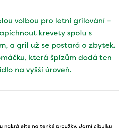
lou volbou pro letní grilování –
 napíchnout krevety spolu s
, a gril už se postará o zbytek.
máčku, která špízům dodá ten
dlo na vyšší úroveň.
u nakrájejte na tenké proužky. Jarní cibulku