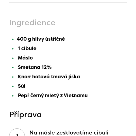
Ingredience
400 g hlívy ústřičné
1 cibule
Máslo
Smetana 12%
Knorr hotová tmavá jíška
Sůl
Pepř černý mletý z Vietnamu
Příprava
Na másle zesklovatíme cibuli