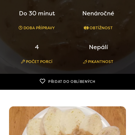
Do 30 minut
Nenáročné
DOBA PŘÍPRAVY
OBTÍŽNOST
4
Nepálí
POČET PORCÍ
PIKANTNOST
PŘIDAT DO OBLÍBENÝCH