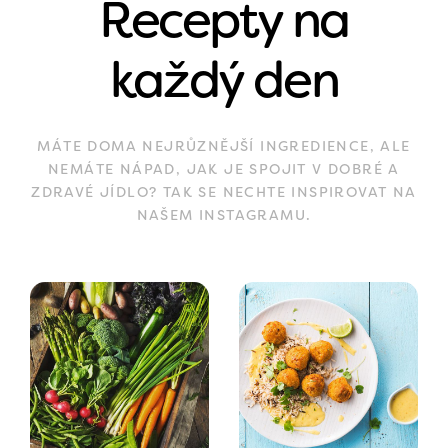
Recepty na
každý den
MÁTE DOMA NEJRŮZNĚJŠÍ INGREDIENCE, ALE
NEMÁTE NÁPAD, JAK JE SPOJIT V DOBRÉ A
ZDRAVÉ JÍDLO? TAK SE NECHTE INSPIROVAT NA
NAŠEM INSTAGRAMU.