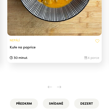
NEPÁLÍ
Kuře na paprice
30 minut
4 porce
PŘEDKRM
SNÍDANĚ
DEZERT