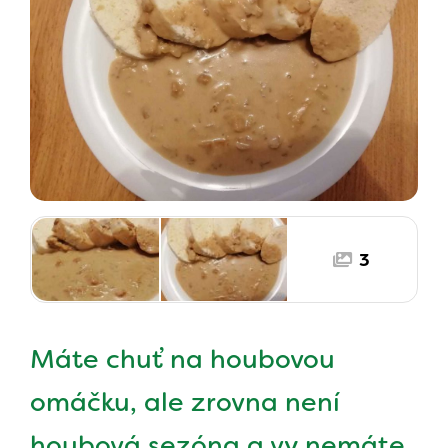
3
Máte chuť na houbovou
omáčku, ale zrovna není
houbová sezóna a vy nemáte