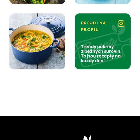
PREJDI NA
PROFIL
Trendy pokrmy
z běžných surovin.
To jsou recepty na
každý den!