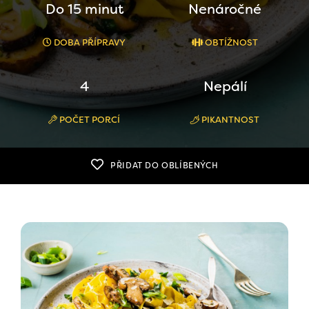
Do 15 minut
Nenáročné
DOBA PŘÍPRAVY
OBTÍŽNOST
4
Nepálí
POČET PORCÍ
PIKANTNOST
PŘIDAT DO OBLÍBENÝCH