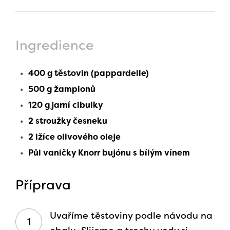
Ingredience
400 g těstovin (pappardelle)
500 g žampionů
120 g jarní cibulky
2 stroužky česneku
2 lžíce olivového oleje
Půl vaničky Knorr bujónu s bílým vínem
Příprava
Uvaříme těstoviny podle návodu na