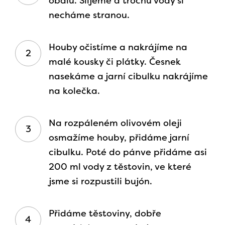
obalu. Slijeme a trochu vody si
necháme stranou.
Houby očistíme a nakrájíme na
malé kousky či plátky. Česnek
nasekáme a jarní cibulku nakrájíme
na kolečka.
Na rozpáleném olivovém oleji
osmažíme houby, přidáme jarní
cibulku. Poté do pánve přidáme asi
200 ml vody z těstovin, ve které
jsme si rozpustili bujón.
Přidáme těstoviny, dobře