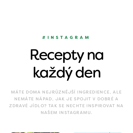
#INSTAGRAM
Recepty na
každý den
MÁTE DOMA NEJRŮZNĚJŠÍ INGREDIENCE, ALE
NEMÁTE NÁPAD, JAK JE SPOJIT V DOBRÉ A
ZDRAVÉ JÍDLO? TAK SE NECHTE INSPIROVAT NA
NAŠEM INSTAGRAMU.