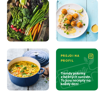
PREJDI NA
PROFIL
Trendy pokrmy
z běžných surovin.
To jsou recepty na
každý den!