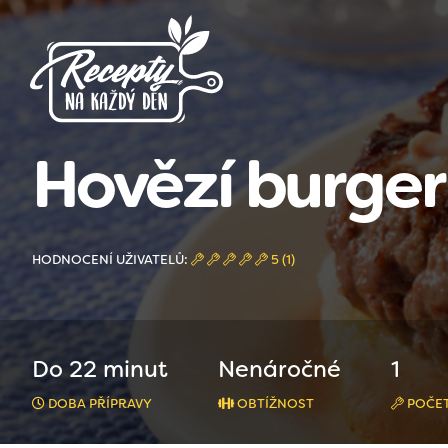
Hovězí burge
HODNOCENÍ UŽIVATELŮ:
5 (1)
Do 22 minut
Nenáročné
1
DOBA PŘÍPRAVY
OBTÍŽNOST
POČET