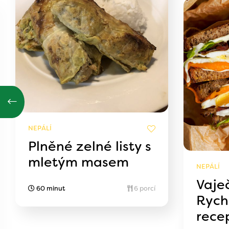
NEPÁLÍ
Plněné zelné listy s
mletým masem
NEPÁLÍ
Vaje
60 minut
6 porcí
Rych
rece