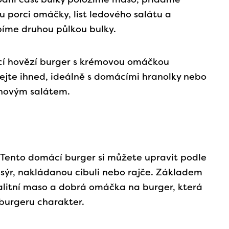
u porci omáčky, list ledového salátu a
píme druhou půlkou bulky.
í hovězí burger s krémovou omáčkou
jte ihned, ideálně s domácími hranolky nebo
inovým salátem.
: Tento domácí burger si můžete upravit podle
t sýr, nakládanou cibuli nebo rajče. Základem
valitní maso a dobrá omáčka na burger, která
burgeru charakter.