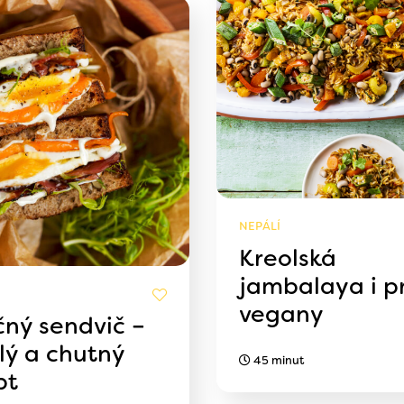
NEPÁLÍ
Kreolská
jambalaya i p
vegany
čný sendvič –
lý a chutný
45 minut
pt