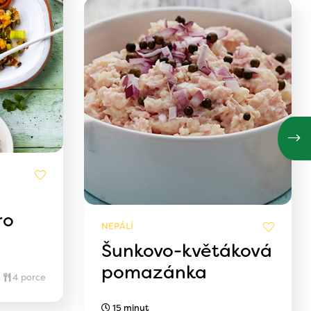
ro
NEPÁLÍ
Šunkovo-květáková
pomazánka
4 porce
15 minut