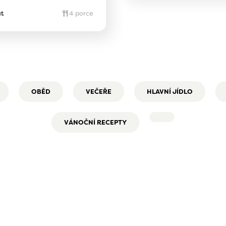
t
4 porce
OBĚD
VEČEŘE
HLAVNÍ JÍDLO
VÁNOČNÍ RECEPTY