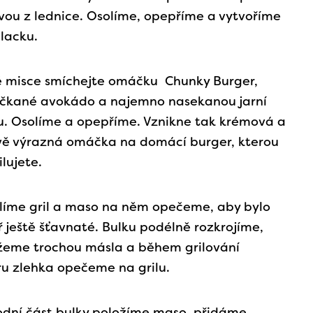
vou z lednice. Osolíme, opepříme a vytvoříme
placku.
é misce smíchejte omáčku Chunky Burger,
čkané avokádo a najemno nasekanou jarní
u. Osolíme a opepříme. Vznikne tak krémová a
vě výrazná omáčka na domácí burger, kterou
ilujete.
líme gril a maso na něm opečeme, aby bylo
ř ještě šťavnaté. Bulku podélně rozkrojíme,
eme trochou másla a během grilování
u zlehka opečeme na grilu.
dní část bulky položíme maso, přidáme