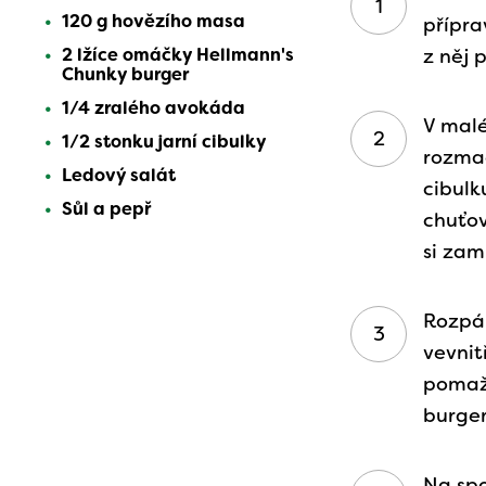
120 g hovězího masa
přípra
2 lžíce omáčky Hellmann's
z něj 
Chunky burger
1/4 zralého avokáda
V mal
1/2 stonku jarní cibulky
rozma
Ledový salát
cibulk
Sůl a pepř
chuťo
si zam
Rozpá
vevnit
pomaž
burger
Na spo