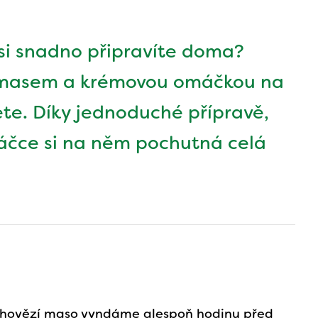
 si snadno připravíte doma?
 masem a krémovou omáčkou na
ete. Díky jednoduché přípravě,
čce si na něm pochutná celá
 hovězí maso vyndáme alespoň hodinu před