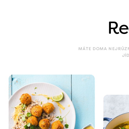
Re
MÁTE DOMA NEJRŮZNĚ
JÍ