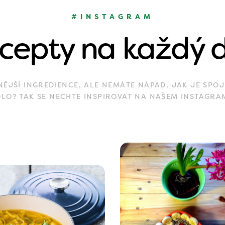
#INSTAGRAM
cepty na každý 
JŠÍ INGREDIENCE, ALE NEMÁTE NÁPAD, JAK JE SPOJ
DLO? TAK SE NECHTE INSPIROVAT NA NAŠEM INSTAGRA