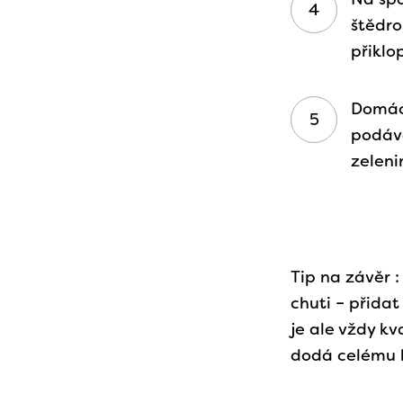
štědro
přiklo
Domác
podáve
zelen
Tip na závěr 
chuti – přida
je ale vždy k
dodá celému 