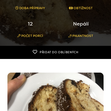
DOBA PŘÍPRAVY
OBTÍŽNOST
12
Nepálí
POČET PORCÍ
PIKANTNOST
PŘIDAT DO OBLÍBENÝCH