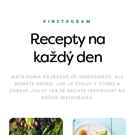
#INSTAGRAM
Recepty na
každý den
MÁTE DOMA NEJRŮZNĚJŠÍ INGREDIENCE, ALE
NEMÁTE NÁPAD, JAK JE SPOJIT V DOBRÉ A
ZDRAVÉ JÍDLO? TAK SE NECHTE INSPIROVAT NA
NAŠEM INSTAGRAMU.