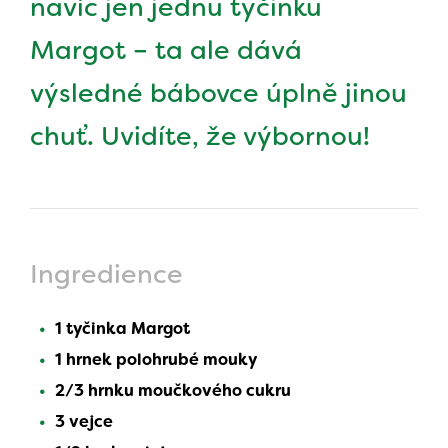
navíc jen jednu tyčinku
Margot – ta ale dává
výsledné bábovce úplně jinou
chuť. Uvidíte, že výbornou!
Ingredience
1 tyčinka Margot
1 hrnek polohrubé mouky
2/3 hrnku moučkového cukru
3 vejce