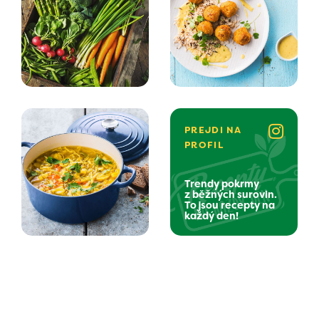
PREJDI NA
PROFIL
Trendy pokrmy
z běžných surovin.
To jsou recepty na
každý den!