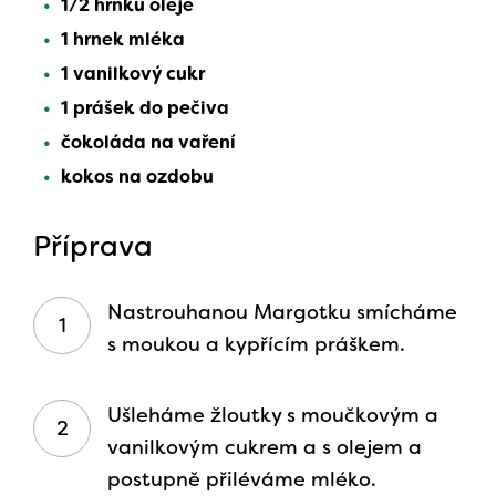
1/2 hrnku oleje
1 hrnek mléka
1 vanilkový cukr
1 prášek do pečiva
čokoláda na vaření
kokos na ozdobu
Příprava
Nastrouhanou Margotku smícháme
s moukou a kypřícím práškem.
Ušleháme žloutky s moučkovým a
vanilkovým cukrem a s olejem a
postupně přiléváme mléko.