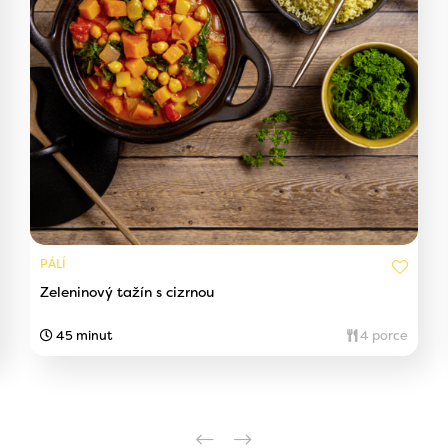
PÁLÍ
Zeleninový tažín s cizrnou
45 minut
4 porce