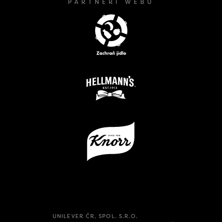
PARTNEŘI WEBU
UNILEVER ČR, SPOL. S.R.O.