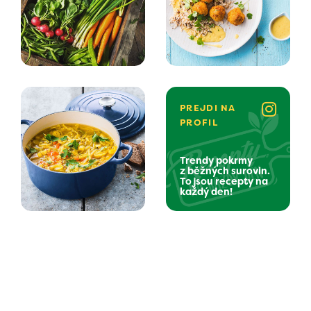
PREJDI NA
PROFIL
Trendy pokrmy
z běžných surovin.
To jsou recepty na
každý den!