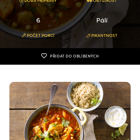
DOBA PŘÍPRAVY
OBTÍŽNOST
6
Pálí
POČET PORCÍ
PIKANTNOST
PŘIDAT DO OBLÍBENÝCH