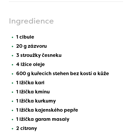
Ingredience
1 cibule
20 g zázvoru
3 stroužky česneku
4 lžíce oleje
600 g kuřecích stehen bez kostí a kůže
1 lžička kari
1 lžička kmínu
1 lžička kurkumy
1 lžička kajenského pepře
1 lžička garam masaly
2 citrony