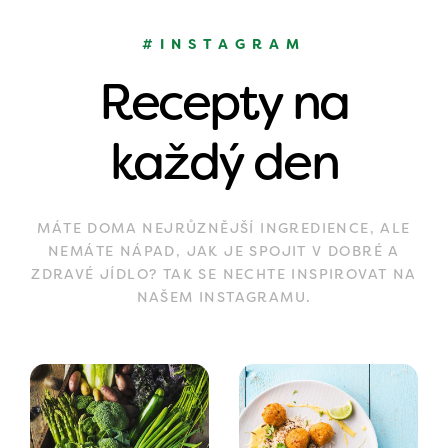
#INSTAGRAM
Recepty na
každý den
MÁTE DOMA NEJRŮZNĚJŠÍ INGREDIENCE, ALE
NEMÁTE NÁPAD, JAK JE SPOJIT V DOBRÉ A
ZDRAVÉ JÍDLO? TAK SE NECHTE INSPIROVAT NA
NAŠEM INSTAGRAMU.