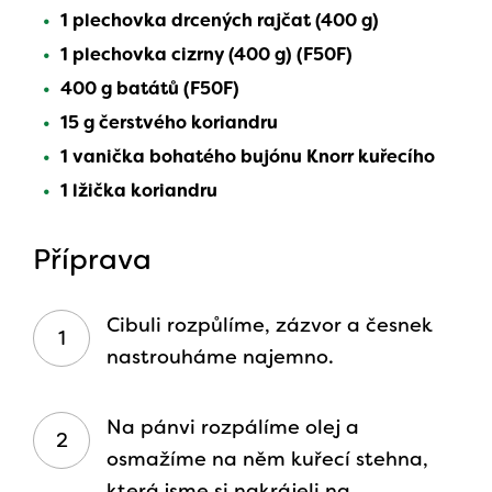
1 plechovka drcených rajčat (400 g)
1 plechovka cizrny (400 g) (F50F)
400 g batátů (F50F)
15 g čerstvého koriandru
1 vanička bohatého bujónu Knorr kuřecího
1 lžička koriandru
Příprava
Cibuli rozpůlíme, zázvor a česnek
nastrouháme najemno.
Na pánvi rozpálíme olej a
osmažíme na něm kuřecí stehna,
která jsme si nakrájeli na