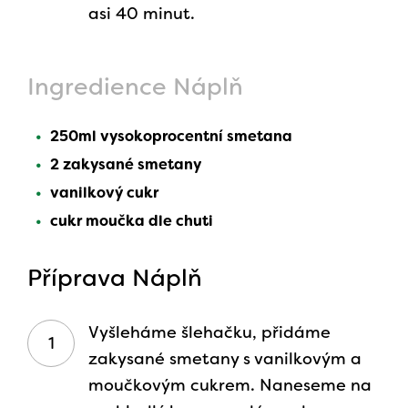
asi 40 minut.
Ingredience Náplň
250ml vysokoprocentní smetana
2 zakysané smetany
vanilkový cukr
cukr moučka dle chuti
Příprava Náplň
Vyšleháme šlehačku, přidáme
zakysané smetany s vanilkovým a
moučkovým cukrem. Naneseme na