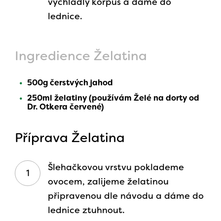
vychladlý korpus a dáme do
lednice.
Ingredience Želatina
500g čerstvých jahod
250ml želatiny (používám Želé na dorty od
Dr. Otkera červené)
Příprava Želatina
Šlehačkovou vrstvu poklademe
ovocem, zalijeme želatinou
připravenou dle návodu a dáme do
lednice ztuhnout.