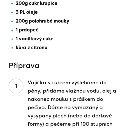
200g cukr krupice
3 PL oleje
200g polohrubé mouky
1 prdopeč
1 vanilkový cukr
kůra z citronu
Příprava
Vajíčka s cukrem vyšleháme do
pěny, přidáme vlažnou vodu, olej a
nakonec mouku s práškem do
pečiva. Dáme na vymazaný a
vysypaný plech (nebo do dortové
formy) a pečeme při 190 stupních