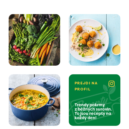
PREJDI NA
PROFIL
Trendy pokrmy
z běžných surovin.
To jsou recepty na
každý den!