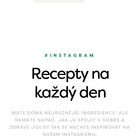
#INSTAGRAM
Recepty na
každý den
MÁTE DOMA NEJRŮZNĚJŠÍ INGREDIENCE, ALE
NEMÁTE NÁPAD, JAK JE SPOJIT V DOBRÉ A
ZDRAVÉ JÍDLO? TAK SE NECHTE INSPIROVAT NA
NAŠEM INSTAGRAMU.