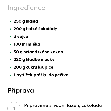
Ingredience
250 g másla
200 g hořké čokolády
3 vejce
100 ml mléka
30 g holandského kakaa
220 g hladké mouky
200 g cukru krupice
1 pytlíček prášku do pečiva
Příprava
Připravíme si vodní lázeň, čokoládu