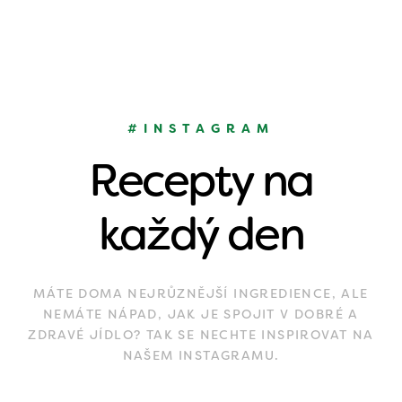
#INSTAGRAM
Recepty na
každý den
MÁTE DOMA NEJRŮZNĚJŠÍ INGREDIENCE, ALE
NEMÁTE NÁPAD, JAK JE SPOJIT V DOBRÉ A
ZDRAVÉ JÍDLO? TAK SE NECHTE INSPIROVAT NA
NAŠEM INSTAGRAMU.