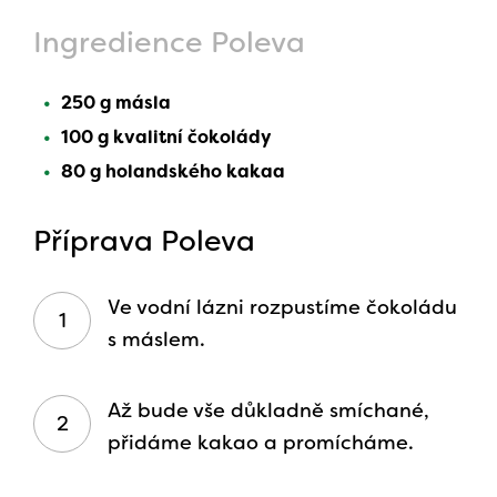
Ingredience Poleva
250 g másla
100 g kvalitní čokolády
80 g holandského kakaa
Příprava Poleva
Ve vodní lázni rozpustíme čokoládu
s máslem.
Až bude vše důkladně smíchané,
přidáme kakao a promícháme.