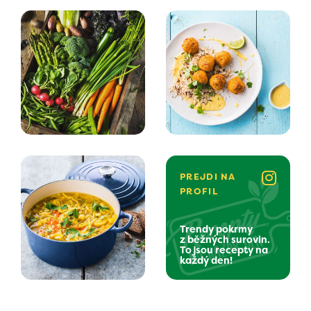
PREJDI NA
PROFIL
Trendy pokrmy
z běžných surovin.
To jsou recepty na
každý den!