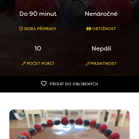
Do 90 minut
Nenáročné
DOBA PŘÍPRAVY
OBTÍŽNOST
10
Nepálí
POČET PORCÍ
PIKANTNOST
PŘIDAT DO OBLÍBENÝCH