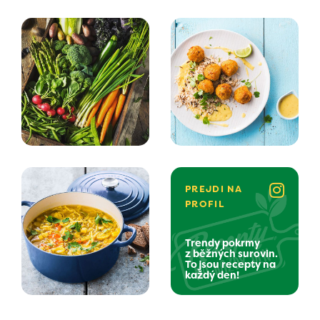
PREJDI NA
PROFIL
Trendy pokrmy
z běžných surovin.
To jsou recepty na
každý den!