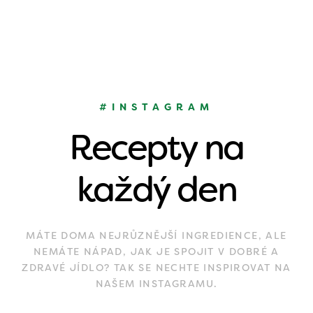
#INSTAGRAM
Recepty na
každý den
MÁTE DOMA NEJRŮZNĚJŠÍ INGREDIENCE, ALE
NEMÁTE NÁPAD, JAK JE SPOJIT V DOBRÉ A
ZDRAVÉ JÍDLO? TAK SE NECHTE INSPIROVAT NA
NAŠEM INSTAGRAMU.