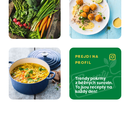
PREJDI NA
PROFIL
Trendy pokrmy
z běžných surovin.
To jsou recepty na
každý den!