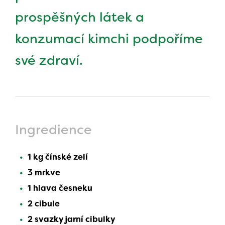
prospěšných látek a
konzumací kimchi podpoříme
své zdraví.
Ingredience
1 kg čínské zelí
3 mrkve
1 hlava česneku
2 cibule
2 svazky jarní cibulky