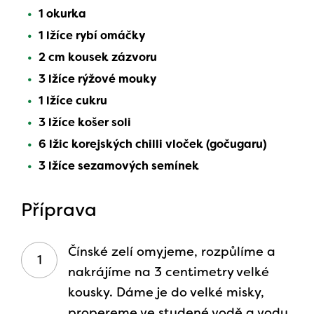
1 okurka
1 lžíce rybí omáčky
2 cm kousek zázvoru
3 lžíce rýžové mouky
1 lžíce cukru
3 lžíce košer soli
6 lžic korejských chilli vloček (gočugaru)
3 lžíce sezamových semínek
Příprava
Čínské zelí omyjeme, rozpůlíme a
nakrájíme na 3 centimetry velké
kousky. Dáme je do velké misky,
propereme ve studené vodě a vodu