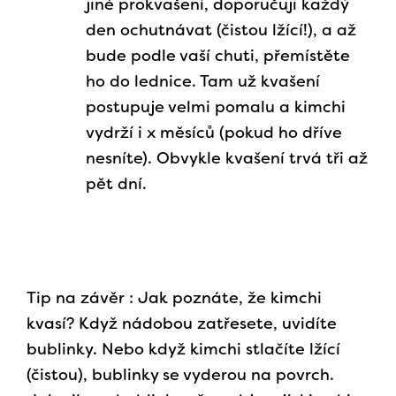
jiné prokvašení, doporučuji každý
den ochutnávat (čistou lžící!), a až
bude podle vaší chuti, přemístěte
ho do lednice. Tam už kvašení
postupuje velmi pomalu a kimchi
vydrží i x měsíců (pokud ho dříve
nesníte). Obvykle kvašení trvá tři až
pět dní.
Tip na závěr : Jak poznáte, že kimchi
kvasí? Když nádobou zatřesete, uvidíte
bublinky. Nebo když kimchi stlačíte lžící
(čistou), bublinky se vyderou na povrch.