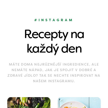
#INSTAGRAM
Recepty na
každý den
MÁTE DOMA NEJRŮZNĚJŠÍ INGREDIENCE, ALE
NEMÁTE NÁPAD, JAK JE SPOJIT V DOBRÉ A
ZDRAVÉ JÍDLO? TAK SE NECHTE INSPIROVAT NA
NAŠEM INSTAGRAMU.