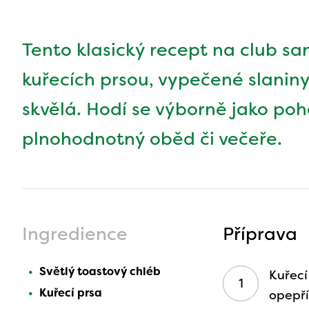
Tento klasický recept na club s
kuřecích prsou, vypečené slaniny
skvělá. Hodí se výborně jako poh
plnohodnotný oběd či večeře.
Ingredience
Příprava
Světlý toastový chléb
Kuřecí
Kuřecí prsa
opepří