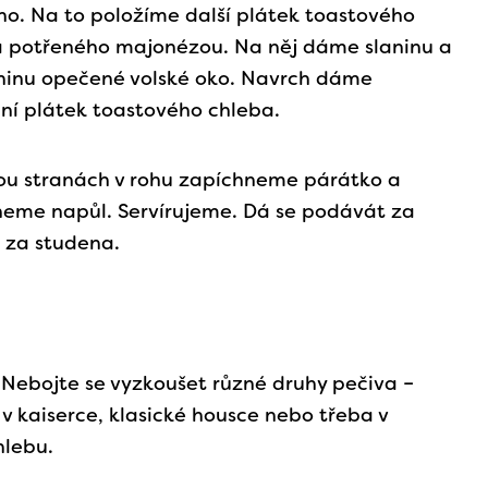
ho. Na to položíme další plátek toastového
a potřeného majonézou. Na něj dáme slaninu a
ninu opečené volské oko. Navrch dáme
ní plátek toastového chleba.
ou stranách v rohu zapíchneme párátko a
neme napůl. Servírujeme. Dá se podávát za
i za studena.
: Nebojte se vyzkoušet různé druhy pečiva –
v kaiserce, klasické housce nebo třeba v
hlebu.