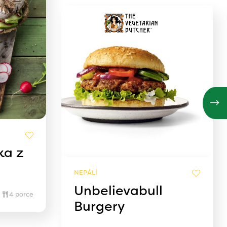
ka z
NEPÁLÍ
Unbelievabull
4 porce
Burgery