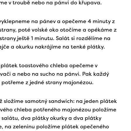
me v troubě nebo na pánvi do křupava.
 vyklepneme na pánev a opečeme 4 minuty z
strany, poté volské oko otočíme a opékáme z
strany ještě 1 minutu. Salát si rozdělíme na
 rajče a okurku nakrájíme na tenké plátky.
 plátek toastového chleba opečeme v
vači a nebo na sucho na pánvi. Pak každý
 potřeme z jedné strany majonézou.
ž složíme samotný sandwich: na jeden plátek
ového chleba potřeného majonézou položíme
 salátu, dva plátky okurky a dva plátky
e, na zeleninu položíme plátek opečeného