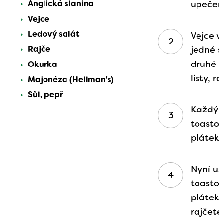
Anglická slanina
upeče
Vejce
Ledový salát
Vejce
Rajče
jedné 
druhé 
Okurka
listy,
Majonéza (Hellman's)
Sůl, pepř
Každý
toasto
plátek
Nyní u
toast
plátek
rajčet