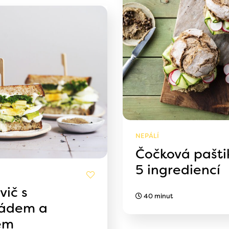
NEPÁLÍ
Čočková pašti
5 ingrediencí
vič s
40 minut
ádem a
em