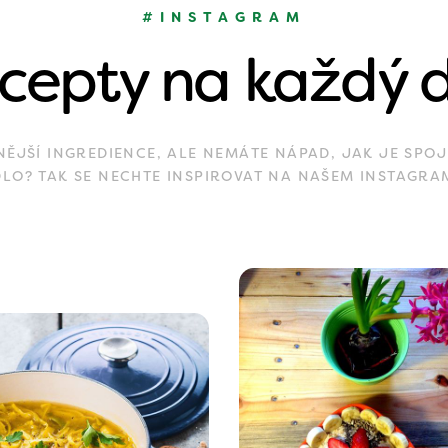
#INSTAGRAM
cepty na každý 
JŠÍ INGREDIENCE, ALE NEMÁTE NÁPAD, JAK JE SPOJ
DLO? TAK SE NECHTE INSPIROVAT NA NAŠEM INSTAGRA