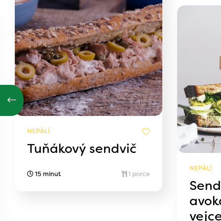
NEPÁLÍ
Tuňákový sendvič
NEPÁLÍ
15 minut
1 porce
Send
avok
vejc