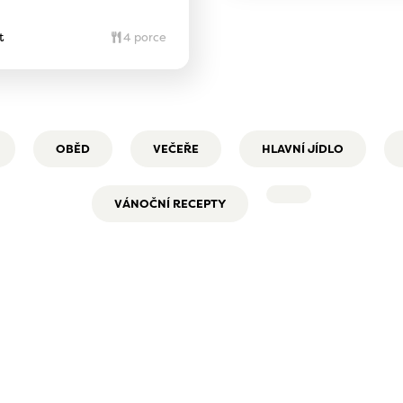
t
4 porce
OBĚD
VEČEŘE
HLAVNÍ JÍDLO
VÁNOČNÍ RECEPTY