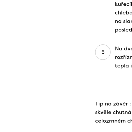
kuřecí
chleb
na sla
posled
Na dv
rozříz
tepla 
Tip na závěr 
skvěle chutná 
celozrnném c