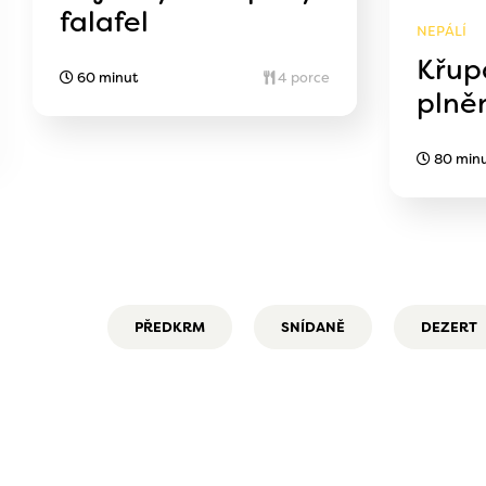
falafel
NEPÁLÍ
Křup
60 minut
4 porce
plně
80 min
PŘEDKRM
SNÍDANĚ
DEZERT