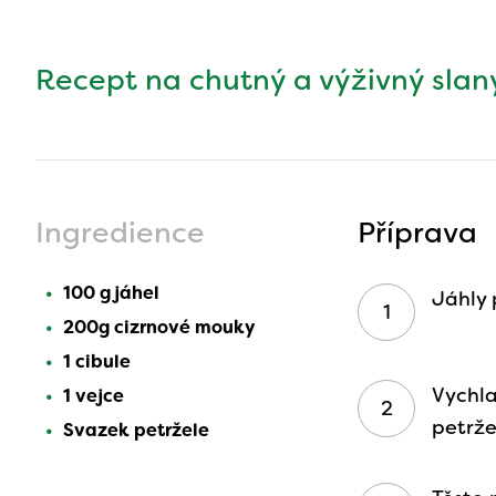
Recept na chutný a výživný slan
Ingredience
Příprava
100 g jáhel
J
áhly
200g cizrnové mouky
1 cibule
Vychla
1 vejce
petrž
Svazek petržele