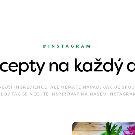
#INSTAGRAM
cepty na každý 
JŠÍ INGREDIENCE, ALE NEMÁTE NÁPAD, JAK JE SPOJ
DLO? TAK SE NECHTE INSPIROVAT NA NAŠEM INSTAGRA