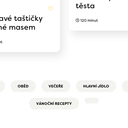
těsta
avé taštičky
120 minut
né masem
ut
OBĚD
VEČEŘE
HLAVNÍ JÍDLO
VÁNOČNÍ RECEPTY