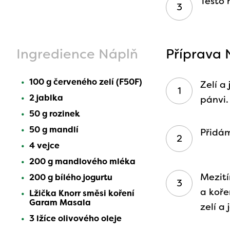
Těsto
Ingredience Náplň
Příprava 
100 g červeného zelí (F50F)
Zelí a
2 jablka
pánvi.
50 g rozinek
50 g mandlí
Přidám
4 vejce
200 g mandlového mléka
Mezití
200 g bílého jogurtu
a koř
Lžička Knorr směsi koření
Garam Masala
zelí a 
3 lžíce olivového oleje