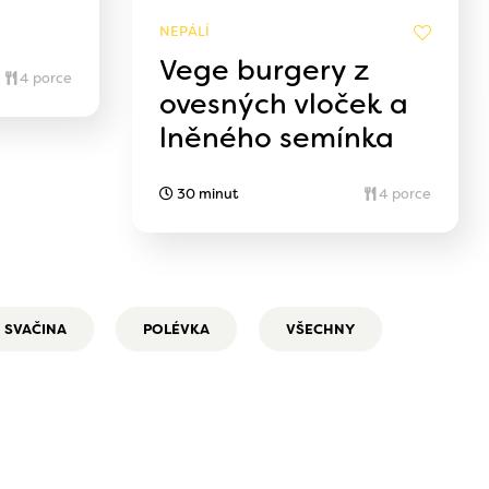
NEPÁLÍ
Vege burgery z
4 porce
ovesných vloček a
lněného semínka
30 minut
4 porce
SVAČINA
POLÉVKA
VŠECHNY