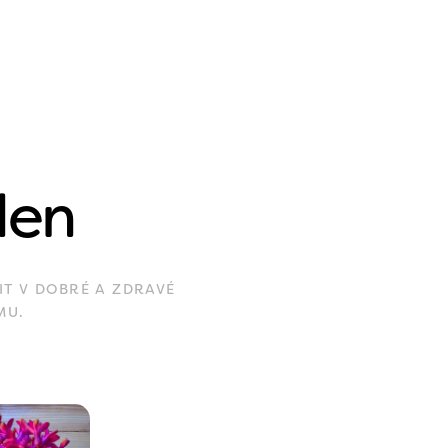
den
IT V DOBRÉ A ZDRAVÉ
MU.