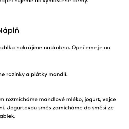
 napěchujeme do vymaštěné formy.
Náplň
 jablka nakrájíme nadrobno. Opečeme je na
e rozinky a plátky mandlí.
m rozmícháme mandlové mléko, jogurt, vejce
ení. Jogurtovou směs zamícháme do směsi ze
jablek.