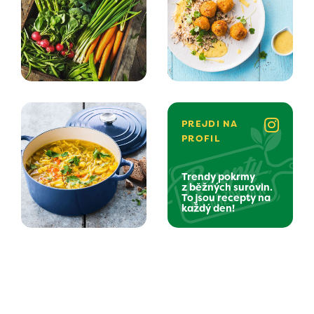
PREJDI NA
PROFIL
Trendy pokrmy
z běžných surovin.
To jsou recepty na
každý den!