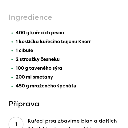
Ingredience
400 g kuřecích prsou
1 kostička kuřecího bujonu Knorr
1 cibule
2 stroužky česneku
100 g taveného sýra
200 ml smetany
450 g mraženého špenátu
Příprava
Kuřecí prsa zbavíme blan a dalších