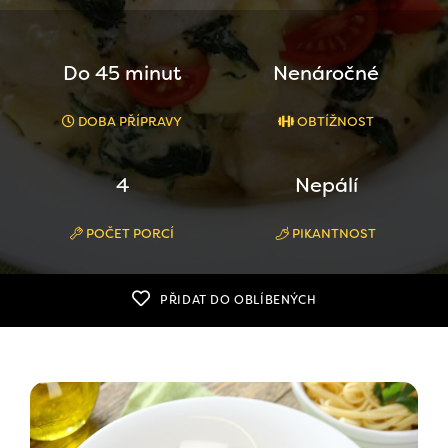
Do 45 minut
Nenáročné
DOBA PŘÍPRAVY
OBTÍŽNOST
4
Nepálí
POČET PORCÍ
PIKANTNOST
PŘIDAT DO OBLÍBENÝCH