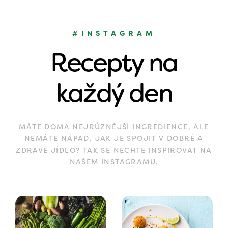
#INSTAGRAM
Recepty na
každý den
MÁTE DOMA NEJRŮZNĚJŠÍ INGREDIENCE, ALE
NEMÁTE NÁPAD, JAK JE SPOJIT V DOBRÉ A
ZDRAVÉ JÍDLO? TAK SE NECHTE INSPIROVAT NA
NAŠEM INSTAGRAMU.