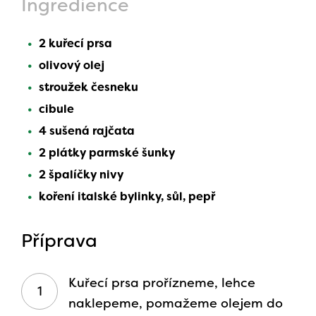
Ingredience
2 kuřecí prsa
olivový olej
stroužek česneku
cibule
4 sušená rajčata
2 plátky parmské šunky
2 špalíčky nivy
koření italské bylinky, sůl, pepř
Příprava
Kuřecí prsa prořízneme, lehce
naklepeme, pomažeme olejem do