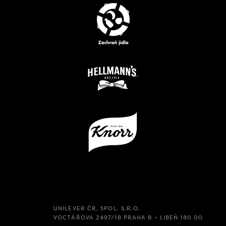
UNILEVER ČR, SPOL. S.R.O.
VOCTÁŘOVA 2497/18 PRAHA 8 – LIBEŇ 180 00