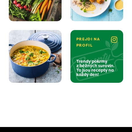
PREJDI NA
PROFIL
Trendy pokrmy
z běžných surovin.
To jsou recepty na
každý den!