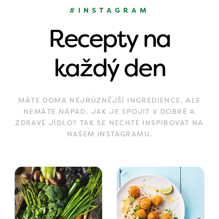
#INSTAGRAM
Recepty na
každý den
MÁTE DOMA NEJRŮZNĚJŠÍ INGREDIENCE, ALE
NEMÁTE NÁPAD, JAK JE SPOJIT V DOBRÉ A
ZDRAVÉ JÍDLO? TAK SE NECHTE INSPIROVAT NA
NAŠEM INSTAGRAMU.