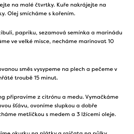
ejte na malé čtvrtky. Kuře nakrájejte na
ky. Olej smícháme s kořením.
cibuli, papriku, sezamová semínka a marinádu
áme ve velké misce, necháme marinovat 10
ovanou směs vysypeme na plech a pečeme v
řáté troubě 15 minut.
ing připravíme z citrónu a medu. Vymačkáme
ovou šťávu, ovoníme slupkou a dobře
háme metličkou s medem a 3 lžícemi oleje.
íme okurku na plátky a rajčata na půlky,