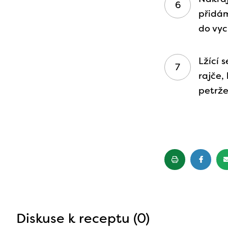
přidám
do vyc
Lžící 
rajče,
petrže
Diskuse k receptu (0)