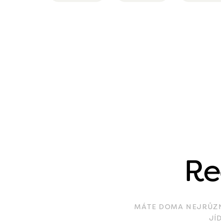
Re
MÁTE DOMA NEJRŮZNĚ
JÍ