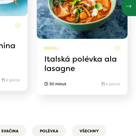
nina
NEPÁLÍ
Italská polévka ala
lasagne
4 porce
30 minut
4 porce
SVAČINA
POLÉVKA
VŠECHNY