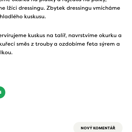
e lžíci dressingu. Zbytek dressingu vmícháme
hladlého kuskusu.
servírujeme kuskus na talíř, navrstvíme okurku a
 kuřecí směs z trouby a ozdobíme feta sýrem a
lkou.
NOVÝ KOMENTÁŘ