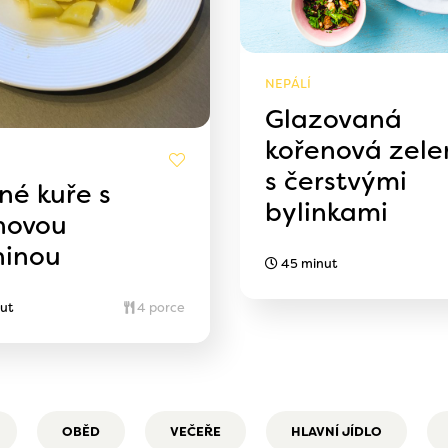
NEPÁLÍ
Glazovaná
kořenová zele
s čerstvými
né kuře s
bylinkami
novou
ninou
45 minut
ut
4 porce
OBĚD
VEČEŘE
HLAVNÍ JÍDLO