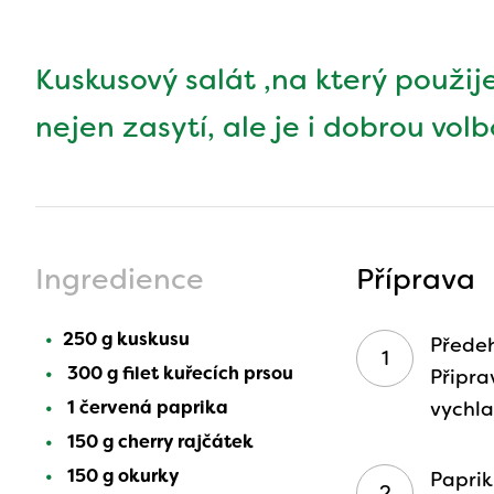
Kuskusový salát ,na který použij
nejen zasytí, ale je i dobrou vol
Ingredience
Příprava
250 g kuskusu
Předeh
300 g filet kuřecích prsou
Připra
1 červená paprika
vychl
150 g cherry rajčátek
150 g okurky
Paprik