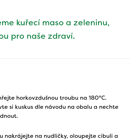
eme kuřecí maso a zeleninu,
bou pro naše zdraví.
řejte horkovzdušnou troubu na 180°C.
vte si kuskus dle návodu na obalu a nechte
adnout.
u nakrájejte na nudličky, oloupejte cibuli a