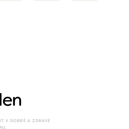
den
IT V DOBRÉ A ZDRAVÉ
MU.