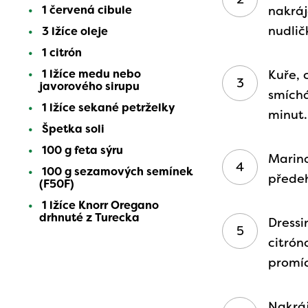
1 červená cibule
nakráj
nudlič
3 lžíce oleje
1 citrón
1 lžíce medu nebo
Kuře, 
javorového sirupu
smích
1 lžíce sekané petrželky
minut.
Špetka soli
100 g feta sýru
Marin
100 g sezamových semínek
předeh
(F50F)
1 lžíce Knorr Oregano
drhnuté z Turecka
Dress
citrón
promíc
Nakráj