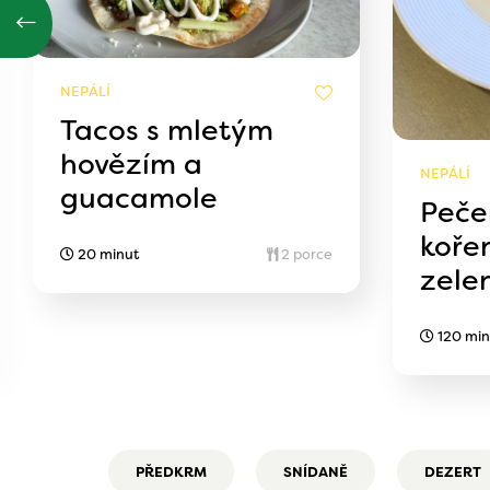
NEPÁLÍ
Tacos s mletým
hovězím a
NEPÁLÍ
guacamole
Peče
koře
20 minut
2 porce
zele
120 min
PŘEDKRM
SNÍDANĚ
DEZERT