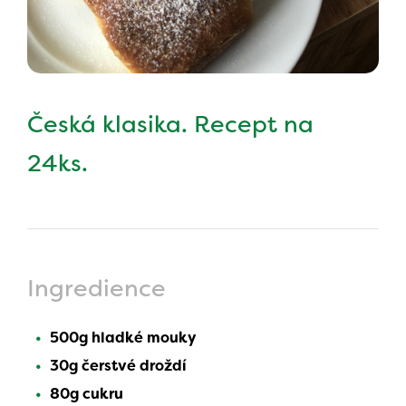
Česká klasika. Recept na
24ks.
Ingredience
500g hladké mouky
30g čerstvé droždí
80g cukru