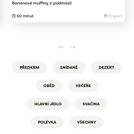
Banánové muffiny z podmáslí
60 minut
12 porcí
PŘEDKRM
SNÍDANĚ
DEZERT
OBĚD
VEČEŘE
HLAVNÍ JÍDLO
SVAČINA
POLÉVKA
VŠECHNY