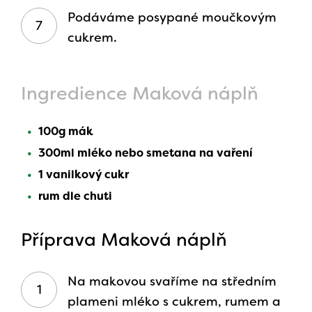
Podáváme posypané moučkovým
cukrem.
Ingredience Maková náplň
100g mák
300ml mléko nebo smetana na vaření
1 vanilkový cukr
rum dle chuti
Příprava Maková náplň
Na makovou svaříme na středním
plameni mléko s cukrem, rumem a