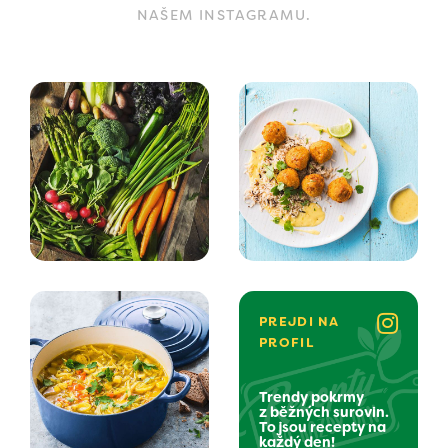
NAŠEM INSTAGRAMU.
PREJDI NA
PROFIL
Trendy pokrmy
z běžných surovin.
To jsou recepty na
každý den!