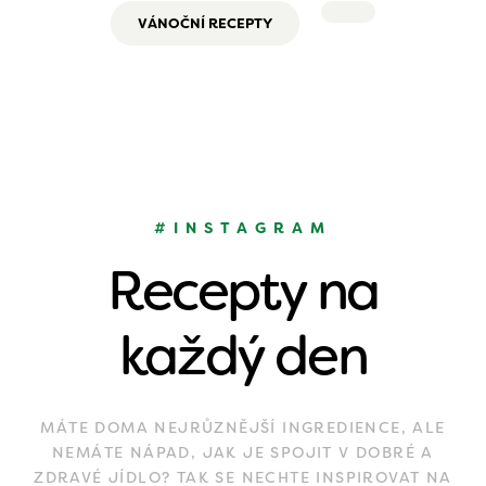
VÁNOČNÍ RECEPTY
#INSTAGRAM
Recepty na
každý den
MÁTE DOMA NEJRŮZNĚJŠÍ INGREDIENCE, ALE
NEMÁTE NÁPAD, JAK JE SPOJIT V DOBRÉ A
ZDRAVÉ JÍDLO? TAK SE NECHTE INSPIROVAT NA