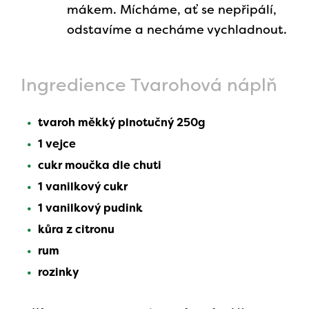
mákem. Mícháme, ať se nepřipálí,
odstavíme a necháme vychladnout.
Ingredience Tvarohová náplň
tvaroh měkký plnotučný 250g
1 vejce
cukr moučka dle chuti
1 vanilkový cukr
1 vanilkový pudink
kůra z citronu
rum
rozinky