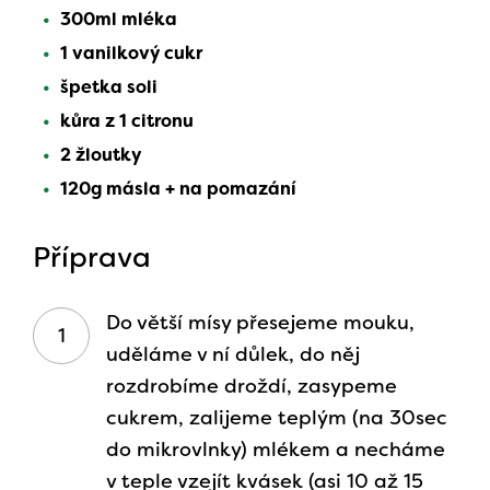
300ml mléka
1 vanilkový cukr
špetka soli
kůra z 1 citronu
2 žloutky
120g másla + na pomazání
Příprava
Do větší mísy přesejeme mouku,
uděláme v ní důlek, do něj
rozdrobíme droždí, zasypeme
cukrem, zalijeme teplým (na 30sec
do mikrovlnky) mlékem a necháme
v teple vzejít kvásek (asi 10 až 15