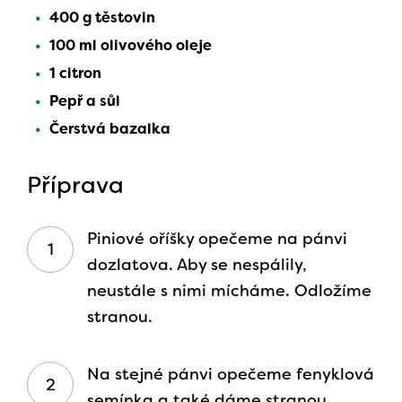
400 g těstovin
100 ml olivového oleje
1 citron
Pepř a sůl
Čerstvá bazalka
Příprava
Piniové oříšky opečeme na pánvi
dozlatova. Aby se nespálily,
neustále s nimi mícháme. Odložíme
stranou.
Na stejné pánvi opečeme fenyklová
semínka a také dáme stranou.