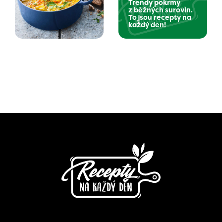
Trendy pokrmy
z běžných surovin.
To jsou recepty na
každý den!