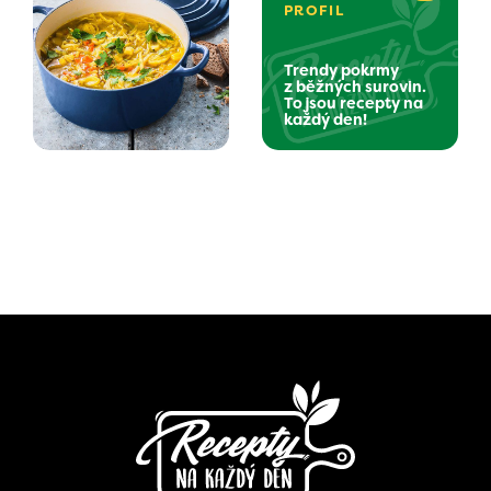
PROFIL
Trendy pokrmy
z běžných surovin.
To jsou recepty na
každý den!