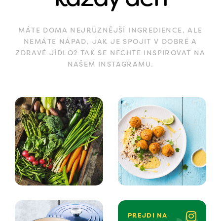
MÁTE DOMA NEJRŮZNĚJŠÍ INGREDIENCE, ALE
NEMÁTE NÁPAD, JAK JE SPOJIT V DOBRÉ A
ZDRAVÉ JÍDLO? TAK SE NECHTE INSPIROVAT NA
NAŠEM INSTAGRAMU.
PREJDI NA