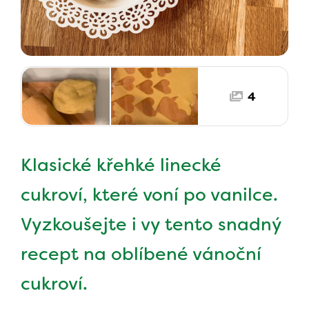
4
Klasické křehké linecké
cukroví, které voní po vanilce.
Vyzkoušejte i vy tento snadný
recept na oblíbené vánoční
cukroví.