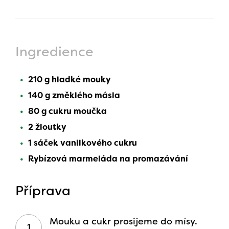
Ingredience
210 g hladké mouky
140 g změklého másla
80 g cukru moučka
2 žloutky
1 sáček vanilkového cukru
Rybízová marmeláda na promazávání
Příprava
Mouku a cukr prosijeme do mísy.