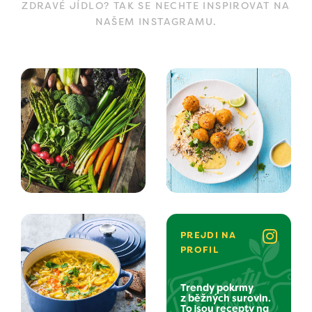
ZDRAVÉ JÍDLO? TAK SE NECHTE INSPIROVAT NA
NAŠEM INSTAGRAMU.
PREJDI NA
PROFIL
Trendy pokrmy
z běžných surovin.
To jsou recepty na