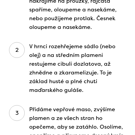
nakrájíme na proužky, rajčata
spaříme, oloupeme a nasekáme,
nebo použijeme protlak. Česnek
oloupeme a nasekáme.​
V hrnci rozehřejeme sádlo (nebo
olej) a na středním plameni
restujeme cibuli dozlatova, až
zhnědne a zkaramelizuje. To je
základ husté a plné chuti
maďarského guláše.
Přidáme vepřové maso, zvýšíme
plamen a ze všech stran ho
opečeme, aby se zatáhlo. Osolíme,