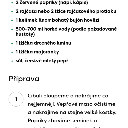
2 červené papriky (např. kápie)
2 rajčata nebo 2 lžíce rajčatového protlaku
1 kelímek Knorr bohatý bujón hovězí
500–700 ml horké vody (podle požadované
hustoty)
1 lžička drceného kmínu
1 lžička majoránky
sůl, čerstvě mletý pepř
Příprava
Cibuli oloupeme a nakrájíme co
nejjemněji. Vepřové maso očistíme
a nakrájíme na stejně velké kostky.
Papriky zbavíme semínek a