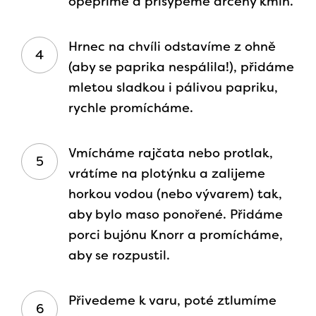
opepříme a přisypeme drcený kmín.​
Hrnec na chvíli odstavíme z ohně
(aby se paprika nespálila!), přidáme
mletou sladkou i pálivou papriku,
rychle promícháme.
Vmícháme rajčata nebo protlak,
vrátíme na plotýnku a zalijeme
horkou vodou (nebo vývarem) tak,
aby bylo maso ponořené. Přidáme
porci bujónu Knorr a promícháme,
aby se rozpustil.
Přivedeme k varu, poté ztlumíme