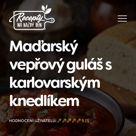
Maďarský
vepřový guláš s
karlovarským
knedlíkem
HODNOCENÍ UŽIVATELŮ:
5 (1)