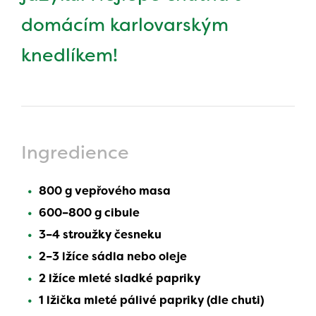
domácím karlovarským
knedlíkem!
Ingredience
800 g vepřového masa
600–800 g cibule
3–4 stroužky česneku
2–3 lžíce sádla nebo oleje
2 lžíce mleté sladké papriky
1 lžička mleté pálivé papriky (dle chuti)