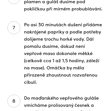
plamen a guláš dusíme pod
pokličkou při mírném probublávání.
Po asi 30 minutách dušení přidáme
nakrájené papriky a podle potřeby
dolijeme trochu horké vody. Dál
pomalu dusíme, dokud není
vepřové maso dokonale měkké
(celkově cca 1 až 1,5 hodiny, záleží
na mase). Omáčka by měla
přirozeně zhoustnout rozvařenou
cibulí.
Do maďarského vepřového guláše
vmícháme prolisovaný česnek a