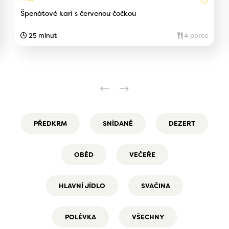
Špenátové kari s červenou čočkou
25 minut
4 porce
PŘEDKRM
SNÍDANĚ
DEZERT
OBĚD
VEČEŘE
HLAVNÍ JÍDLO
SVAČINA
POLÉVKA
VŠECHNY