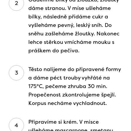
dáme stranou. V míse ušleháme
bílky, následně přidáme cukr a
vyšleháme pevný, lesklý sníh. Do
sněhu zašleháme žloutky. Nakonec
lehce stěrkou vmícháme mouku s
práškem do pečiva.
Těsto nalijeme do připravené formy
a dáme péct trouby vyhřáté na
175°C, pečeme zhruba 30 min.
Propečenost zkontrolujeme špejlí.
Korpus necháme vychladnout.
Připravíme si krém. V misce
ušleháme mascarpone, smetanu,