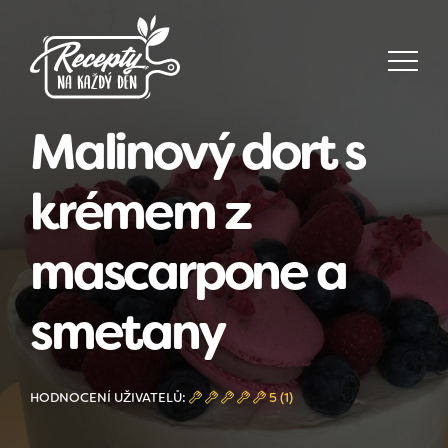
Malinový dort s
krémem z
mascarpone a
smetany
HODNOCENÍ UŽIVATELŮ:
5 (1)