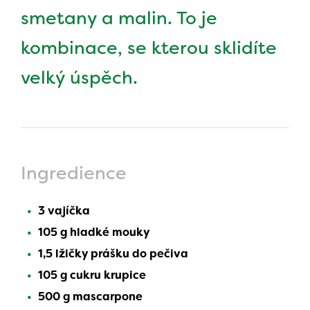
smetany a malin. To je
kombinace, se kterou sklidíte
velký úspěch.
Ingredience
3 vajíčka
105 g hladké mouky
1,5 lžičky prášku do pečiva
105 g cukru krupice
500 g mascarpone