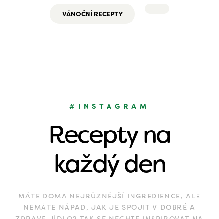
VÁNOČNÍ RECEPTY
#INSTAGRAM
Recepty na
každý den
MÁTE DOMA NEJRŮZNĚJŠÍ INGREDIENCE, ALE
NEMÁTE NÁPAD, JAK JE SPOJIT V DOBRÉ A
ZDRAVÉ JÍDLO? TAK SE NECHTE INSPIROVAT NA