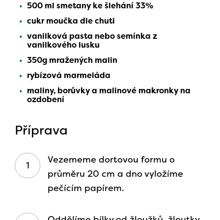
500 ml smetany ke šlehání 33%
cukr moučka dle chuti
vanilková pasta nebo semínka z
vanilkového lusku
350g mražených malin
rybízová marmeláda
maliny, borůvky a malinové makronky na
ozdobení
Příprava
Vezememe dortovou formu o
průměru 20 cm a dno vyložíme
pečícím papírem.
Oddělíme bílky od žloužků, žloutky