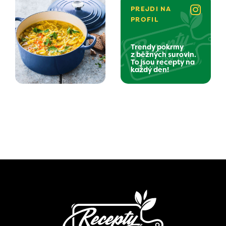
PREJDI NA
PROFIL
Trendy pokrmy
z běžných surovin.
To jsou recepty na
každý den!