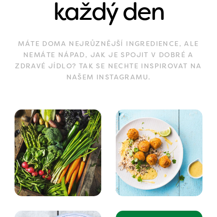
každý den
MÁTE DOMA NEJRŮZNĚJŠÍ INGREDIENCE, ALE
NEMÁTE NÁPAD, JAK JE SPOJIT V DOBRÉ A
ZDRAVÉ JÍDLO? TAK SE NECHTE INSPIROVAT NA
NAŠEM INSTAGRAMU.