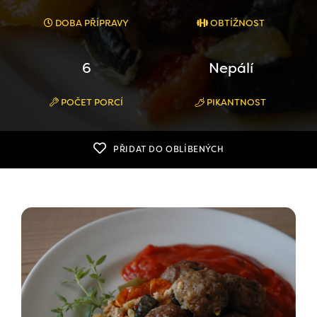
DOBA PŘÍPRAVY
OBTÍŽNOST
6
Nepálí
POČET PORCÍ
PIKANTNOST
PŘIDAT DO OBLÍBENÝCH