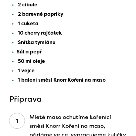
2 cibule
2 barevné papriky
1 cuketa
10 cherry rajčátek
Snítka tymiánu
Sůl a pepř
50 ml oleje
1 vejce
1 balení směsi Knorr Koření na maso
Příprava
Mleté maso ochutíme kořenící
směsí Knorr Koření na maso,
přidáme vejce, vypracujeme kuličky