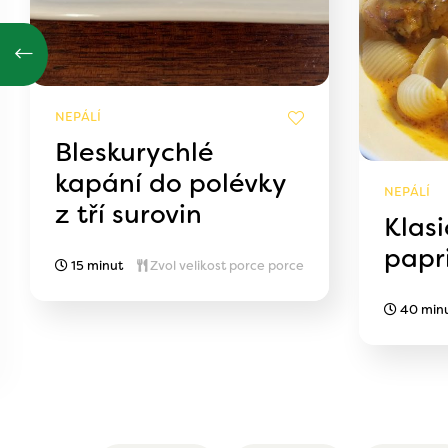
NEPÁLÍ
Bleskurychlé
kapání do polévky
NEPÁLÍ
z tří surovin
Klas
papr
15 minut
Zvol velikost porce porce
40 min