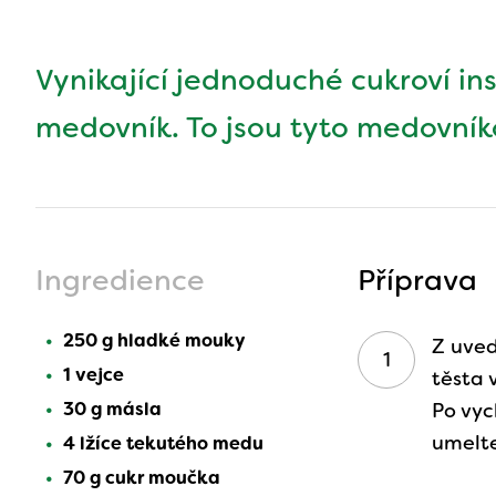
Vynikající jednoduché cukroví i
medovník. To jsou tyto medovníko
Ingredience
Příprava
250 g hladké mouky
Z uved
1 vejce
těsta 
30 g másla
Po vyc
umelt
4 lžíce tekutého medu
70 g cukr moučka