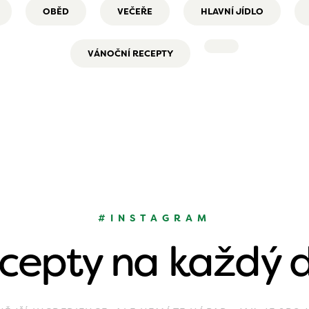
OBĚD
VEČEŘE
HLAVNÍ JÍDLO
VÁNOČNÍ RECEPTY
#INSTAGRAM
cepty na každý 