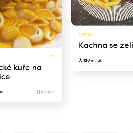
NEPÁLÍ
Kachna se zel
120 minut
ické kuře na
ice
ut
4 porce