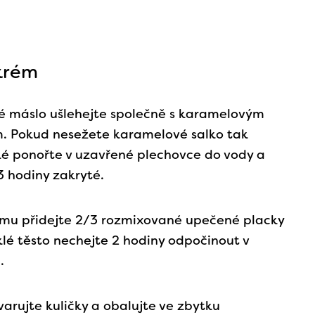
krém
é máslo ušlehejte společně s karamelovým
. Pokud nesežete karamelové salko tak
ké ponořte v uzavřené plechovce do vody a
3 hodiny zakryté.
mu přidejte 2/3 rozmixované upečené placky
klé těsto nechejte 2 hodiny odpočinout v
.
varujte kuličky a obalujte ve zbytku