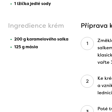
1 lžička jedlé sody
Ingredience krém
Příprava 
200 g karamelového salka
Změkl
125 g másla
salkem
klasic
vařte 
Ke kré
a vzni
lednici
Poté t