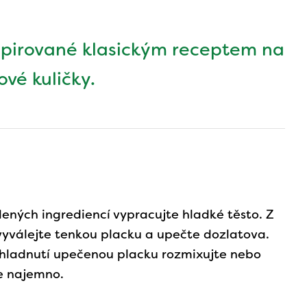
nspirované klasickým receptem na
vé kuličky.
ených ingrediencí vypracujte hladké těsto. Z
vyválejte tenkou placku a upečte dozlatova.
hladnutí upečenou placku rozmixujte nebo
e najemno.