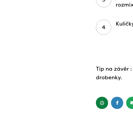
rozmi
Kuličk
Tip na závěr 
drobenky.