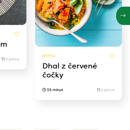
ím
NEPÁLÍ
4 porce
Dhal z červené
čočky
55 minut
4 porce