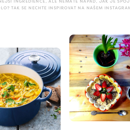
JŠÍ INGREDIENCE, ALE NEMÁTE NÁPAD, JAK JE SPOJ
DLO? TAK SE NECHTE INSPIROVAT NA NAŠEM INSTAGRA