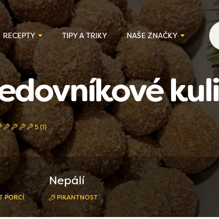
RECEPTY
TIPY A TRIKY
NAŠE ZNAČKY
edovníkové kul
5 (1)
Nepálí
T PORCÍ
PIKANTNOST