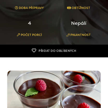
DOBA PŘÍPRAVY
OBTÍŽNOST
4
Nepálí
POČET PORCÍ
PIKANTNOST
PŘIDAT DO OBLÍBENÝCH