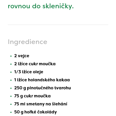
rovnou do skleničky.
Ingredience
2 vejce
2 lžíce cukr moučka
1/3 lžíce oleje
1 lžíce holandského kakaa
250 g plnotučného tvarohu
75 g cukr moučka
75 ml smetany na šlehání
50 g hořké čokolády