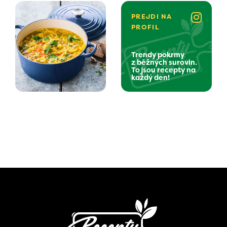
PREJDI NA
PROFIL
Trendy pokrmy
z běžných surovin.
To jsou recepty na
každý den!