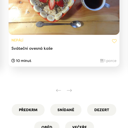
NEPÁLÍ
Sváteční ovesná kaše
10 minut
1 porce
PŘEDKRM
SNÍDANĚ
DEZERT
OBĚD
VEČEŘE