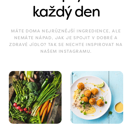
každý den
MÁTE DOMA NEJRŮZNĚJŠÍ INGREDIENCE, ALE
NEMÁTE NÁPAD, JAK JE SPOJIT V DOBRÉ A
ZDRAVÉ JÍDLO? TAK SE NECHTE INSPIROVAT NA
NAŠEM INSTAGRAMU.