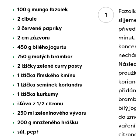
100 g mungo fazolek
Fazolk
2 cibule
slijem
2 červené papriky
přive
minut.
2 cm zázvoru
koncem
450 g bílého jogurtu
nechá
750 g malých brambor
Násled
2 lžičky zelené curry pasty
proužk
1 lžička římského kmínu
koria
1 lžička semínek koriandru
přidá
1 lžička kurkumy
brambo
šťáva z 1/2 citronu
bílý j
250 ml zeleninového vývaru
do změ
200 g mraženého hrášku
vaření
sůl, pepř
citron