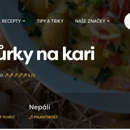
RECEPTY
TIPY A TRIKY
NAŠE ZNAČKY
rky na kari
LŮ:
5 (1)
Nepálí
T PORCÍ
PIKANTNOST