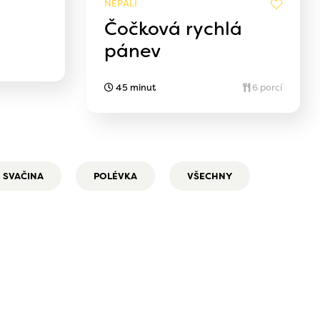
NEPÁLÍ
Čočková rychlá
pánev
45 minut
6 porcí
SVAČINA
POLÉVKA
VŠECHNY