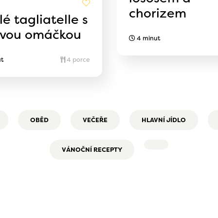
chorizem
é tagliatelle s
vou omáčkou
4 minut
t
4 porce
OBĚD
VEČEŘE
HLAVNÍ JÍDLO
VÁNOČNÍ RECEPTY