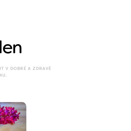
den
IT V DOBRÉ A ZDRAVÉ
MU.