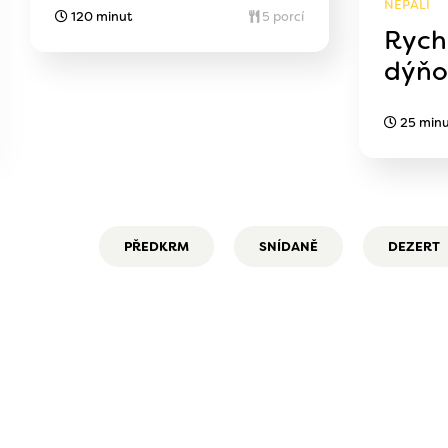
NEPÁLÍ
120 minut
5 porcí
Rychl
dýňo
25 minu
PŘEDKRM
SNÍDANĚ
DEZERT