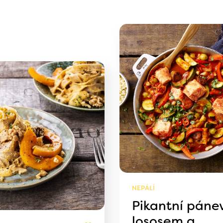
NEPÁLÍ
Pikantní pánev
lososem a