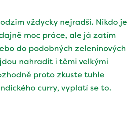
dzim vždycky nejradši. Nikdo je
údajně moc práce, ale já zatím
 nebo do podobných zeleninových
ůjdou nahradit i těmi velkými
ozhodně proto zkuste tuhle
dického curry, vyplatí se to.