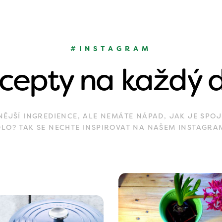
#INSTAGRAM
cepty na každý 
JŠÍ INGREDIENCE, ALE NEMÁTE NÁPAD, JAK JE SPOJ
DLO? TAK SE NECHTE INSPIROVAT NA NAŠEM INSTAGRA