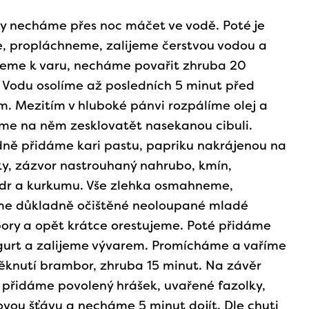
y necháme přes noc máčet ve vodě. Poté je
e, propláchneme, zalijeme čerstvou vodou a
deme k varu, necháme povařit zhruba 20
 Vodu osolíme až posledních 5 minut před
. Mezitím v hluboké pánvi rozpálíme olej a
me na něm zesklovatět nasekanou cibuli.
ně přidáme kari pastu, papriku nakrájenou na
y, zázvor nastrouhaný nahrubo, kmín,
ndr a kurkumu. Vše zlehka osmahneme,
me důkladně očištěné neoloupané mladé
ry a opět krátce orestujeme. Poté přidáme
ogurt a zalijeme vývarem. Promícháme a vaříme
knutí brambor, zhruba 15 minut. Na závěr
 přidáme povolený hrášek, uvařené fazolky,
ovou šťávu a necháme 5 minut dojít. Dle chuti