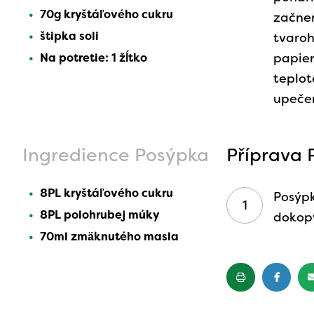
70g kryštáľového cukru
začnem
štipka soli
tvaroh
papie
Na potretie: 1 žĺtko
teplo
upečen
Ingredience Posýpka
Příprava 
8PL kryštáľového cukru
Posýpk
8PL polohrubej múky
dokop
70ml zmäknutého masla