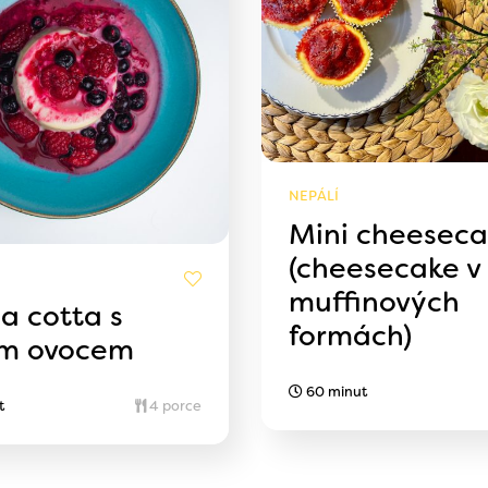
NEPÁLÍ
Mini cheeseca
(cheesecake v
muffinových
a cotta s
formách)
ím ovocem
60 minut
t
4 porce