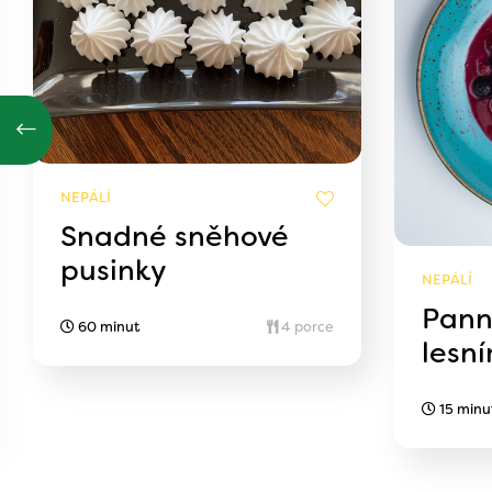
NEPÁLÍ
Snadné sněhové
pusinky
NEPÁLÍ
Pann
60 minut
4 porce
lesn
15 minu