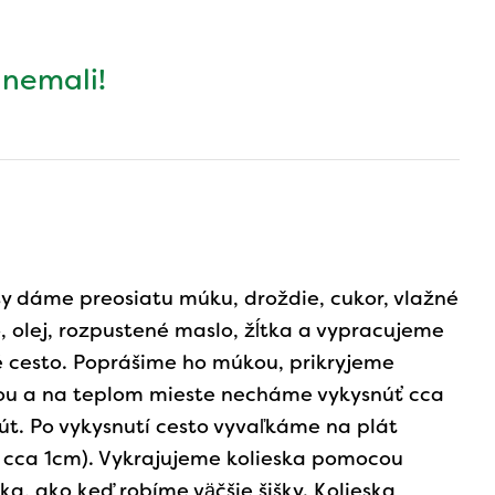
 nemali!
y dáme preosiatu múku, droždie, cukor, vlažné
, olej, rozpustené maslo, žĺtka a vypracujeme
 cesto. Poprášime ho múkou, prikryjeme
ou a na teplom mieste necháme vykysnúť cca
t. Po vykysnutí cesto vyvaľkáme na plát
 cca 1cm). Vykrajujeme kolieska pomocou
ka, ako keď robíme väčšie šišky. Kolieska