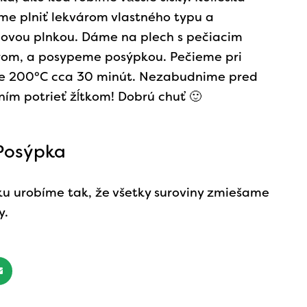
e plniť lekvárom vlastného typu a
ovou plnkou. Dáme na plech s pečiacim
rom, a posypeme posýpkou. Pečieme pri
te 200°C cca 30 minút. Nezabudnime pred
ím potrieť žĺtkom! Dobrú chuť 🙂
Posýpka
u urobíme tak, že všetky suroviny zmiešame
y.