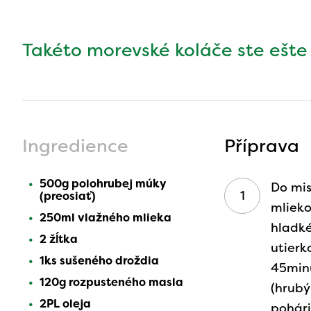
Takéto morevské koláče ste ešte
Ingredience
Příprava
500g polohrubej múky
Do mis
(preosiať)
mlieko
250ml vlažného mlieka
hladké
2 žĺtka
utierk
1ks sušeného droždia
45minú
120g rozpusteného masla
(hrubý
2PL oleja
pohári