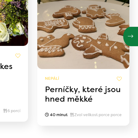
kes
NEPÁLÍ
Perníčky, které jsou
hned měkké
6 porcí
40 minut
Zvol velikost porce porce