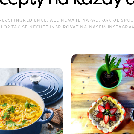
JŠÍ INGREDIENCE, ALE NEMÁTE NÁPAD, JAK JE SPOJ
DLO? TAK SE NECHTE INSPIROVAT NA NAŠEM INSTAGRA