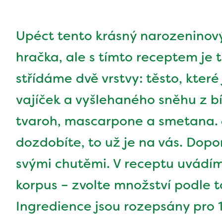
Upéct tento krásný narozeninový
hračka, ale s tímto receptem je t
střídáme dvě vrstvy: těsto, které
vajíček a vyšlehaného sněhu z bí
tvaroh, mascarpone a smetana.
dozdobíte, to už je na vás. Dopo
svými chutěmi. V receptu uvádím
korpus – zvolte množství podle t
Ingredience jsou rozepsány pro