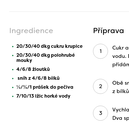
Ingredience
Příprava
20/30/40 dkg cukru krupice
Cukr a
20/30/40 dkg polohrubé
vodu. 
mouky
přidám
4/6/8 žloutků
sníh z 4/6/8 bílků
Obě s
½/¾/1 prášek do pečiva
z bílků
7/10/13 lžic horké vody
Vychla
Dva s