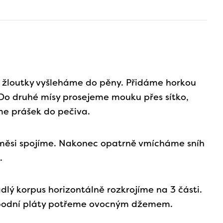
 žloutky vyšleháme do pěny. Přidáme horkou
Do druhé mísy prosejeme mouku přes sítko,
e prášek do pečiva.
měsi spojíme. Nakonec opatrně vmícháme sníh
.
dlý korpus horizontálně rozkrojíme na 3 části.
podní pláty potřeme ovocným džemem.