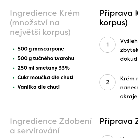
Ingredience Krém
Příprava 
(množství na
korpus)
největší korpus)
Vyšle
500 g mascarpone
zbytek
500 g tučného tvarohu
dokud
250 ml smetany 33%
Cukr moučka dle chuti
Krém r
Vanilka dle chuti
nanese
okraje
Ingredience Zdobení
Příprava 
a servírování