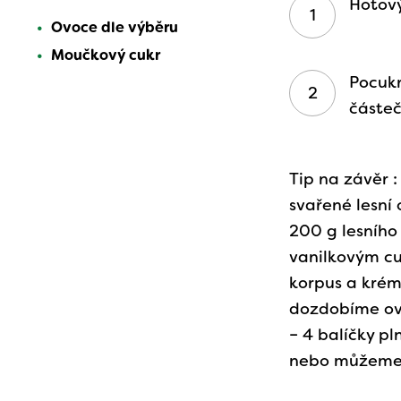
Hotový
Ovoce dle výběru
Moučkový cukr
Pocuk
částeč
Tip na závěr 
svařené lesní
200 g lesního
vanilkovým c
korpus a krém,
dozdobíme ov
– 4 balíčky pl
nebo můžeme 