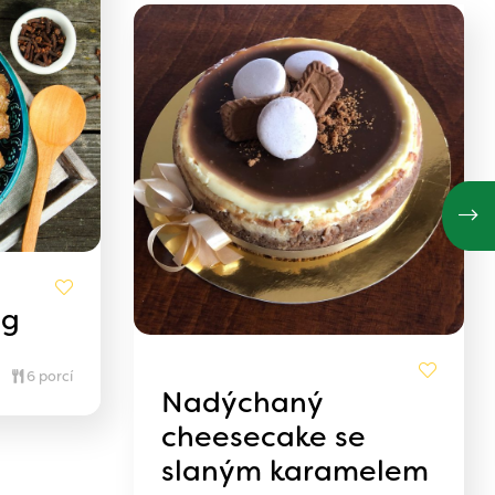
ng
6 porcí
Nadýchaný
cheesecake se
slaným karamelem