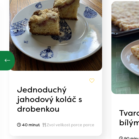
Jednoduchý
jahodový koláč s
drobenkou
Tvar
bílý
40 minut
Zvol velikost porce porce
90 min