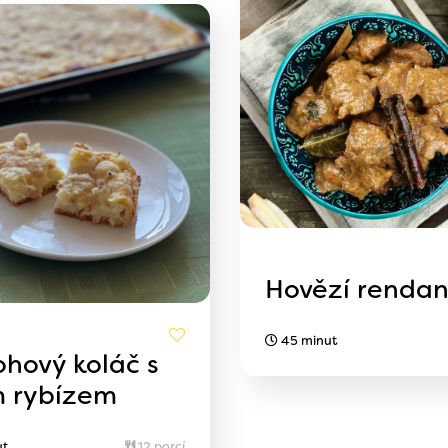
Hovězí renda
45 minut
ohový koláč s
m rybízem
ut
12 porcí