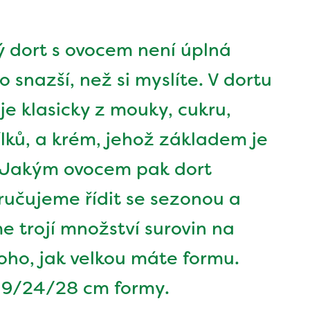
 dort s ovocem není úplná
o snazší, než si myslíte. V dortu
 je klasicky z mouky, cukru,
lků, a krém, jehož základem je
 Jakým ovocem pak dort
ručujeme řídit se sezonou a
e trojí množství surovin na
oho, jak velkou máte formu.
 19/24/28 cm formy.