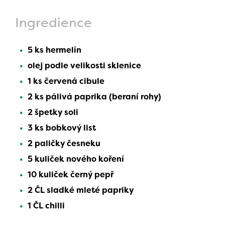
Ingredience
5 ks hermelín
olej podle velikosti sklenice
1 ks červená cibule
2 ks pálivá paprika (beraní rohy)
2 špetky soli
3 ks bobkový list
2 paličky česneku
5 kuliček nového koření
10 kuliček černý pepř
2 ČL sladké mleté papriky
1 ČL chilli