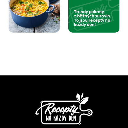
Trendy pokrmy
z běžných surovin.
To jsou recepty na
každý den!