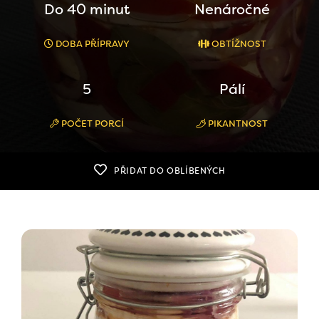
Do 40 minut
Nenáročné
DOBA PŘÍPRAVY
OBTÍŽNOST
5
Pálí
POČET PORCÍ
PIKANTNOST
PŘIDAT DO OBLÍBENÝCH