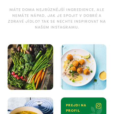
MÁTE DOMA NEJRŮZNĚJŠÍ INGREDIENCE, ALE
NEMÁTE NÁPAD, JAK JE SPOJIT V DOBRÉ A
ZDRAVÉ JÍDLO? TAK SE NECHTE INSPIROVAT NA
NAŠEM INSTAGRAMU.
PREJDI NA
PROFIL