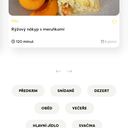
PÁLÍ
Rýžový nákyp s meruňkami
120 minut
6 porcí
PŘEDKRM
SNÍDANĚ
DEZERT
OBĚD
VEČEŘE
HLAVNÍ JÍDLO
SVAČINA