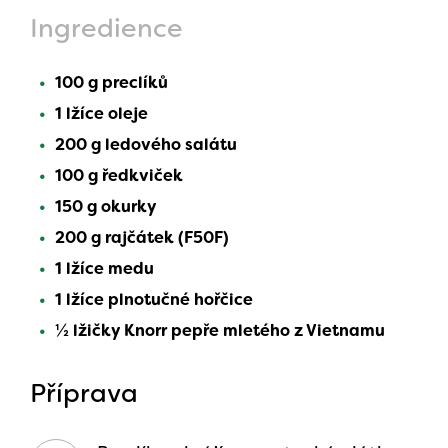
Ingredience
100 g preclíků
1 lžíce oleje
200 g ledového salátu
100 g ředkviček
150 g okurky
200 g rajčátek (F50F)
1 lžíce medu
1 lžíce plnotučné hořčice
½ lžičky Knorr pepře mletého z Vietnamu
Příprava