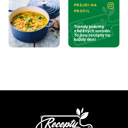
PREJDI NA
PROFIL
Trendy pokrmy
z běžných surovin.
To jsou recepty na
každý den!