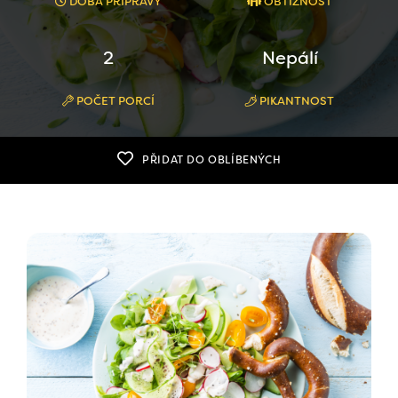
DOBA PŘÍPRAVY
OBTÍŽNOST
2
Nepálí
POČET PORCÍ
PIKANTNOST
PŘIDAT DO OBLÍBENÝCH