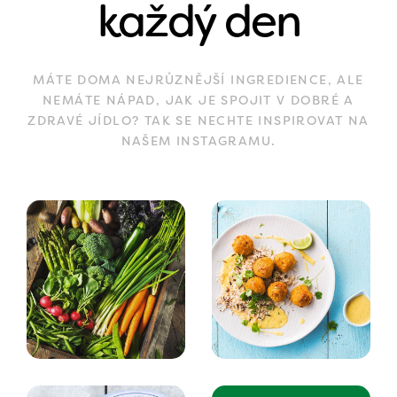
každý den
MÁTE DOMA NEJRŮZNĚJŠÍ INGREDIENCE, ALE
NEMÁTE NÁPAD, JAK JE SPOJIT V DOBRÉ A
ZDRAVÉ JÍDLO? TAK SE NECHTE INSPIROVAT NA
NAŠEM INSTAGRAMU.