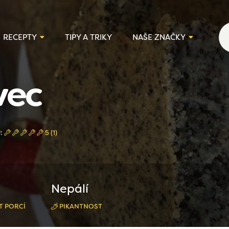
RECEPTY
TIPY A TRIKY
NAŠE ZNAČKY
vec
Ů:
5 (1)
Nepálí
T PORCÍ
PIKANTNOST