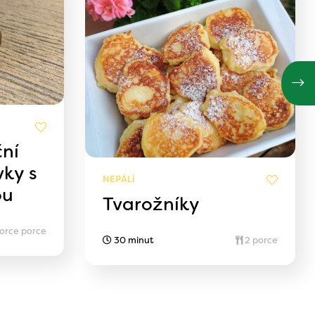
ní
vky s
NEPÁLÍ
ou
Tvarožníky
porce porce
30 minut
2 porce