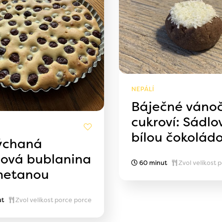
NEPÁLÍ
Báječné vánoč
cukroví: Sádlo
bílou čokolád
ýchaná
ňová bublanina
60 minut
Zvol velikost 
metanou
ut
Zvol velikost porce porce