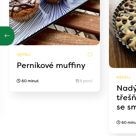
NEPÁLÍ
Perníkové muffiny
NEPÁLÍ
60 minut
8 porcí
Nad
třeš
se s
60 min