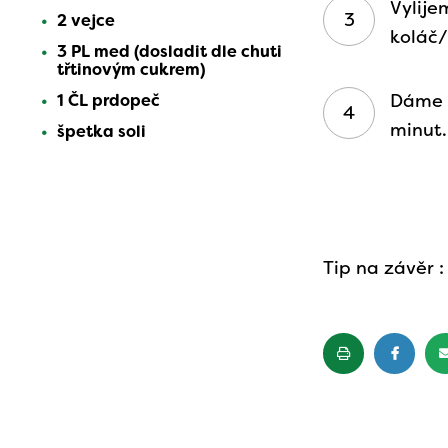
Vylij
2 vejce
koláč/
3 PL med (dosladit dle chuti
třtinovým cukrem)
Dáme d
1 ČL prdopeč
minut.
špetka soli
Tip na závěr 