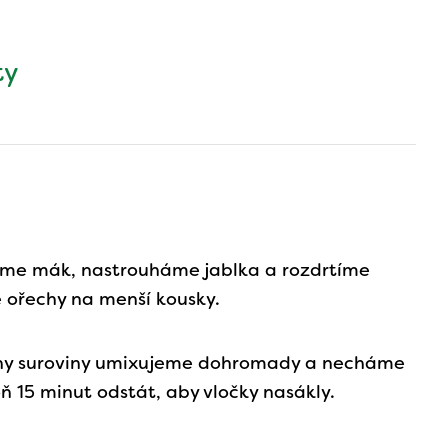
ty
me mák, nastrouháme jablka a rozdrtíme
é ořechy na menší kousky.
ny suroviny umixujeme dohromady a necháme
ň 15 minut odstát, aby vločky nasákly.