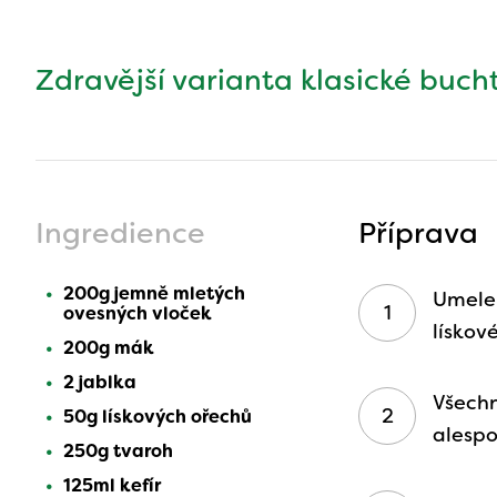
Zdravější varianta klasické buch
Ingredience
Příprava
200g jemně mletých
Umele
ovesných vloček
lískov
200g mák
2 jablka
Všech
50g lískových ořechů
alespo
250g tvaroh
125ml kefír