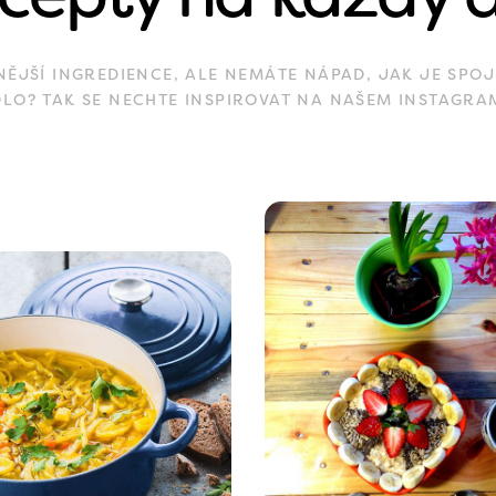
JŠÍ INGREDIENCE, ALE NEMÁTE NÁPAD, JAK JE SPOJ
DLO? TAK SE NECHTE INSPIROVAT NA NAŠEM INSTAGRA