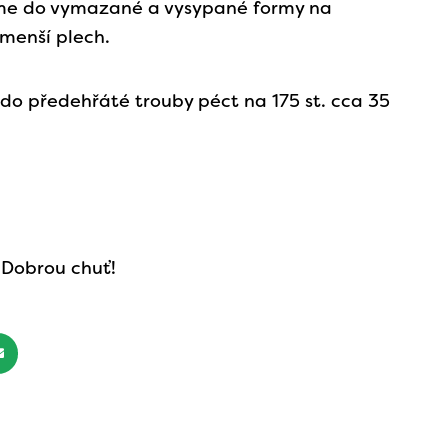
eme do vymazané a vysypané formy na
menší plech.
o předehřáté trouby péct na 175 st. cca 35
: Dobrou chuť!