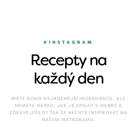
#INSTAGRAM
Recepty na
každý den
MÁTE DOMA NEJRŮZNĚJŠÍ INGREDIENCE, ALE
NEMÁTE NÁPAD, JAK JE SPOJIT V DOBRÉ A
ZDRAVÉ JÍDLO? TAK SE NECHTE INSPIROVAT NA
NAŠEM INSTAGRAMU.