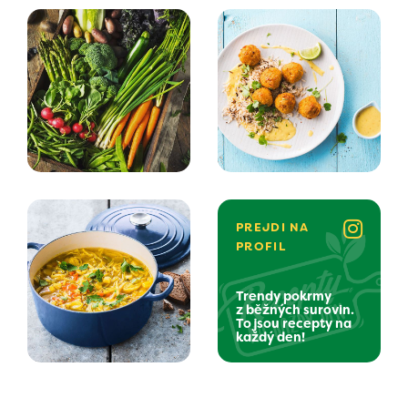
PREJDI NA
PROFIL
Trendy pokrmy
z běžných surovin.
To jsou recepty na
každý den!