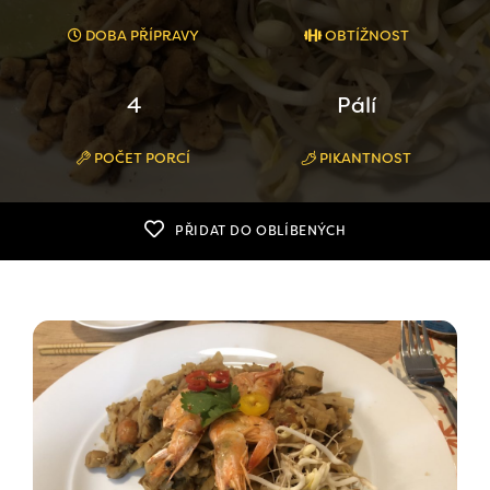
DOBA PŘÍPRAVY
OBTÍŽNOST
4
Pálí
POČET PORCÍ
PIKANTNOST
PŘIDAT DO OBLÍBENÝCH