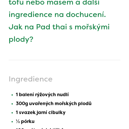
tofu nebo masem a další
ingredience na dochucení.
Jak na Pad thai s mořskými
plody?
Ingredience
1 balení rýžových nudlí
300g uvařených mořských plodů
1 svazek jarní cibulky
½ pórku