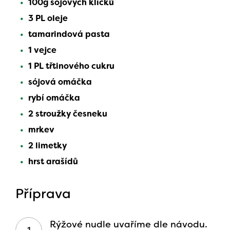
100g sójových klíčků
3 PL oleje
tamarindová pasta
1 vejce
1 PL třtinového cukru
sójová omáčka
rybí omáčka
2 stroužky česneku
mrkev
2 limetky
hrst arašídů
Příprava
Rýžové nudle uvaříme dle návodu.